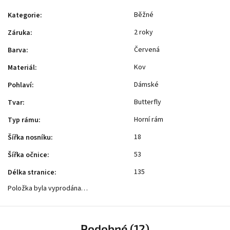
Běžné
Kategorie
:
2 roky
Záruka
:
Červená
Barva
:
Kov
Materiál
:
Dámské
Pohlaví
:
Butterfly
Tvar
:
Horní rám
Typ rámu
:
18
Šířka nosníku
:
53
Šířka očnice
:
135
Délka stranice
:
Položka byla vyprodána…
Podobné (12)