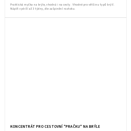
Praktická myčka na brýle, vhodná i na cesty. Vhodné pro většinu typů brýlí.
Náplň vydrží až 3 týdny, dle zašpinění roztoku.
KONCENTRÁT PRO CESTOVNÍ "PRAČKU" NA BRÝLE