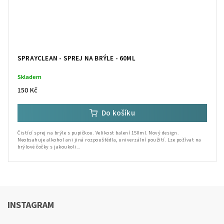
SPRAYCLEAN - SPREJ NA BRÝLE - 60ML
Skladem
150 Kč
Do košíku
Čistící sprej na brýle s pupičkou. Velikost balení 150ml. Nový design.
Neobsahuje alkohol ani jiná rozpouštědla, univerzální použití. Lze požívat na
brýlové čočky s jakoukoli...
INSTAGRAM