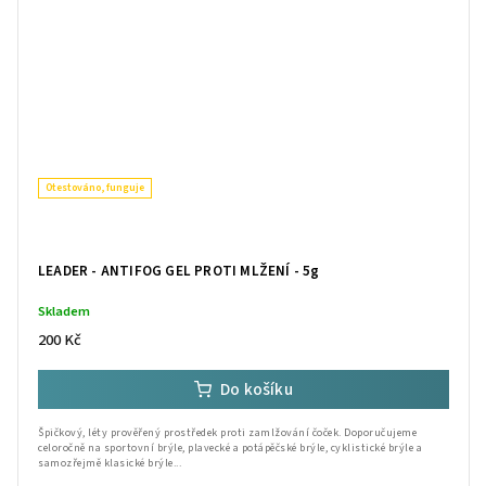
Otestováno, funguje
LEADER - ANTIFOG GEL PROTI MLŽENÍ - 5g
Skladem
200 Kč
Do košíku
Špičkový, léty prověřený prostředek proti zamlžování čoček. Doporučujeme
celoročně na sportovní brýle, plavecké a potápěčské brýle, cyklistické brýle a
samozřejmě klasické brýle...