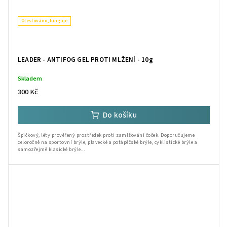
Otestováno, funguje
LEADER - ANTIFOG GEL PROTI MLŽENÍ - 10g
Skladem
300 Kč
Do košíku
Špičkový, léty prověřený prostředek proti zamlžování čoček. Doporučujeme
celoročně na sportovní brýle, plavecké a potápěčské brýle, cyklistické brýle a
samozřejmě klasické brýle...