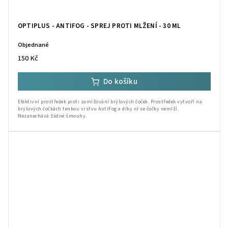
OPTIPLUS - ANTIFOG - SPREJ PROTI MLŽENÍ - 30 ML
Objednané
150 Kč
Do košíku
Efektivní prostředek proti zamlžování brýlových čoček. Prostředek vytvoří na
brýlových čočkách tenkou vrstvu AntiFog a díky ní se čočky nemlží.
Nezanechává žádné šmouhy.