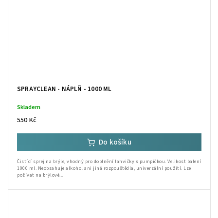
SPRAYCLEAN - NÁPLŇ - 1000 ML
Skladem
550 Kč
Do košíku
Čistící sprej na brýle, vhodný pro doplnění lahvičky s pumpičkou. Velikost balení
1000 ml. Neobsahuje alkohol ani jiná rozpouštědla, univerzální použití. Lze
požívat na brýlové...