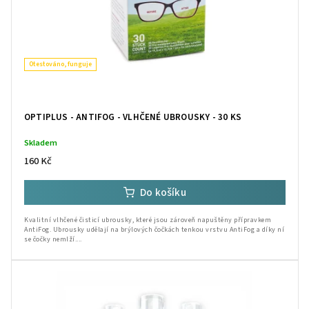
Otestováno, funguje
OPTIPLUS - ANTIFOG - VLHČENÉ UBROUSKY - 30 KS
Skladem
160 Kč
Do košíku
Kvalitní vlhčené čisticí ubrousky, které jsou zároveň napuštěny přípravkem
AntiFog. Ubrousky udělají na brýlových čočkách tenkou vrstvu AntiFog a díky ní
se čočky nemlží....