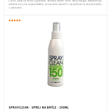
Čistící sprej na brýle s pupičkou. Velikost balení 30ml. Nový design. Neobsahuje
alkohol ani jiná rozpouštědla, univerzální použití. Lze požívat na brýlové čočky
s jakoukoli...
SPRAYCLEAN - SPREJ NA BRÝLE - 150ML