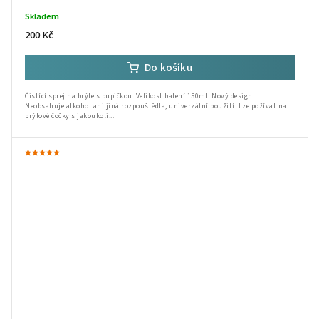
Skladem
200 Kč
Do košíku
Čistící sprej na brýle s pupičkou. Velikost balení 150ml. Nový design.
Neobsahuje alkohol ani jiná rozpouštědla, univerzální použití. Lze požívat na
brýlové čočky s jakoukoli...