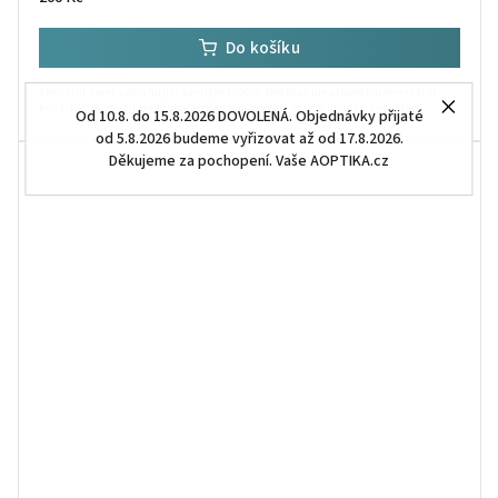
Do košíku
Speciální sprej zabraňující zamlžení čoček. Neobsahuje alkohol, univerzální
použití. Lze použít na brýlové čočky s jakoukoli úpravou (např. antireflex).
Od 10.8. do 15.8.2026 DOVOLENÁ. Objednávky přijaté
od 5.8.2026 budeme vyřizovat až od 17.8.2026.
Děkujeme za pochopení. Vaše AOPTIKA.cz