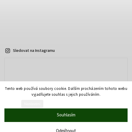
Sledovat na Instagramu
Tento web používá soubory cookie. Dalším procházením tohoto webu
vyjadřujete souhlas s jejich používáním.
Nastavení
Vytvořil Shoptet
Souhlasím
Copyright 2026
AOPTIKA.cz - eshop
. Všechna práva vyhrazena.
Grafický návrh vytvořil a nakódoval
Shoptak.cz
Odmítnout