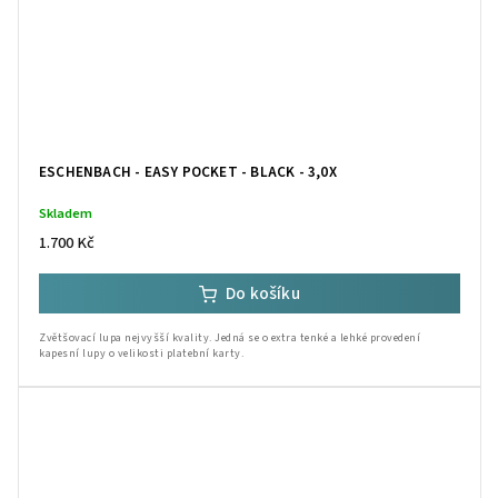
ESCHENBACH - EASY POCKET - BLACK - 3,0X
Skladem
1.700 Kč
Do košíku
Zvětšovací lupa nejvyšší kvality. Jedná se o extra tenké a lehké provedení
kapesní lupy o velikosti platební karty.