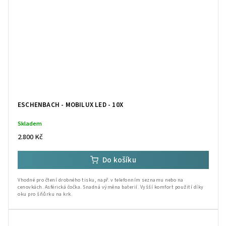
ESCHENBACH - MOBILUX LED - 10X
Skladem
2.800 Kč
Do košíku
Vhodné pro čtení drobného tisku, např. v telefonním seznamu nebo na
cenovkách. Asférická čočka. Snadná výměna baterií. Vyšší komfort použití díky
oku pro šňůrku na krk.