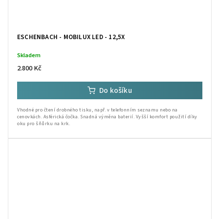
ESCHENBACH - MOBILUX LED - 12,5X
Skladem
2.800 Kč
Do košíku
Vhodné pro čtení drobného tisku, např. v telefonním seznamu nebo na
cenovkách. Asférická čočka. Snadná výměna baterií. Vyšší komfort použití díky
oku pro šňůrku na krk.