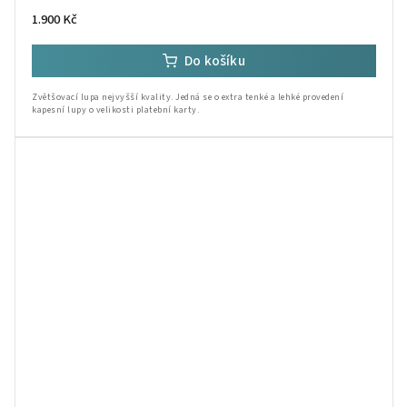
1.900 Kč
Do košíku
Zvětšovací lupa nejvyšší kvality. Jedná se o extra tenké a lehké provedení
kapesní lupy o velikosti platební karty.