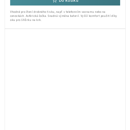
Do košíku
Vhodné pro čtení drobného tisku, např. v telefonním seznamu nebo na
cenovkách. Asférická čočka. Snadná výměna baterií. Vyšší komfort použití díky
oku pro šňůrku na krk.