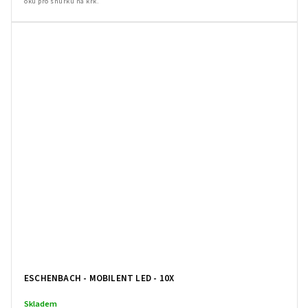
oku pro šňůrku na krk.
ESCHENBACH - MOBILENT LED - 10X
Skladem