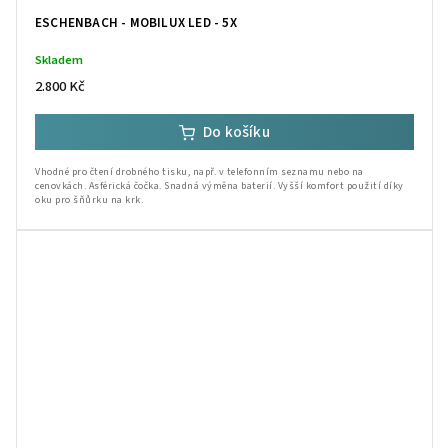
ESCHENBACH - MOBILUX LED - 5X
Skladem
2.800 Kč
Do košíku
Vhodné pro čtení drobného tisku, např. v telefonním seznamu nebo na
cenovkách. Asférická čočka. Snadná výměna baterií. Vyšší komfort použití díky
oku pro šňůrku na krk.