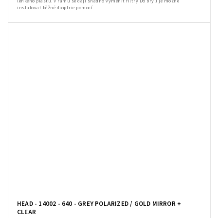
lehkého plastu. V rámu se dají snadno vyměnit filtry Do brýlí je možné
instalovat běžné dioptrie pomocí...
HEAD - 14002 - 640 - GREY POLARIZED / GOLD MIRROR +
CLEAR