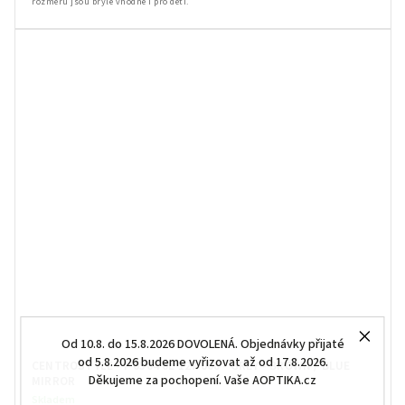
rozměru jsou brýle vhodné i pro děti.
Od 10.8. do 15.8.2026 DOVOLENÁ. Objednávky přijaté
od 5.8.2026 budeme vyřizovat až od 17.8.2026.
CENTROSTYLE - F 0504 0L 127 008 - GREY - BROWN / BLUE
Děkujeme za pochopení. Vaše AOPTIKA.cz
MIRROR
Skladem