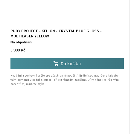
RUDY PROJECT - KELION - CRYSTAL BLUE GLOSS -
MULTILASER YELLOW
Na objednání
5.900 Kč
Do košíku
Kvalitní sportovní brýle pro všestranné použití. Brýle jsou navrženy tak aby
vám pomohli v každé situaci i při extrémním zatížení. Díky několika různým
patentům, můžete brýle...