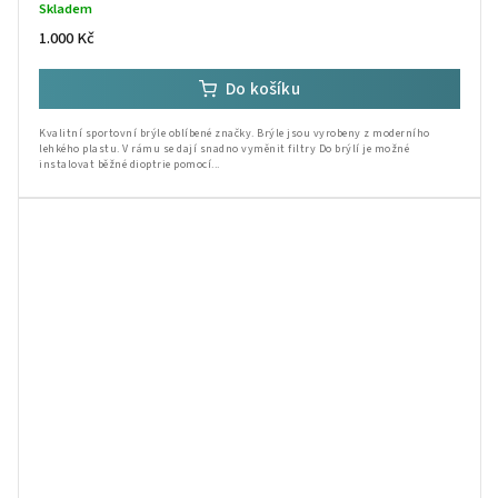
Skladem
1.000 Kč
Do košíku
Kvalitní sportovní brýle oblíbené značky. Brýle jsou vyrobeny z moderního
lehkého plastu. V rámu se dají snadno vyměnit filtry Do brýlí je možné
instalovat běžné dioptrie pomocí...