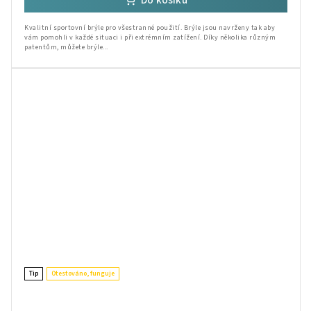
Kvalitní sportovní brýle pro všestranné použití. Brýle jsou navrženy tak aby
vám pomohli v každé situaci i při extrémním zatížení. Díky několika různým
patentům, můžete brýle...
Tip
Otestováno, funguje