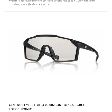
Kvalitní sportovní/sluneční brýle pro všestranné použití. Díky menšímu
rozměru jsou brýle vhodné i pro děti.
CENTROSTYLE - F 0504 0L 002 046 - BLACK - GREY
FOTOCHROMIC