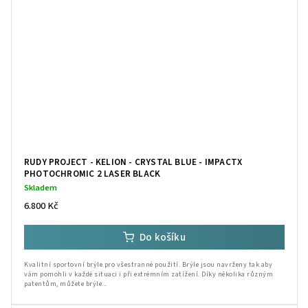
RUDY PROJECT - KELION - CRYSTAL BLUE - IMPACTX
PHOTOCHROMIC 2 LASER BLACK
Skladem
6.800 Kč
Do košíku
Kvalitní sportovní brýle pro všestranné použití. Brýle jsou navrženy tak aby
vám pomohli v každé situaci i při extrémním zatížení. Díky několika různým
patentům, můžete brýle...