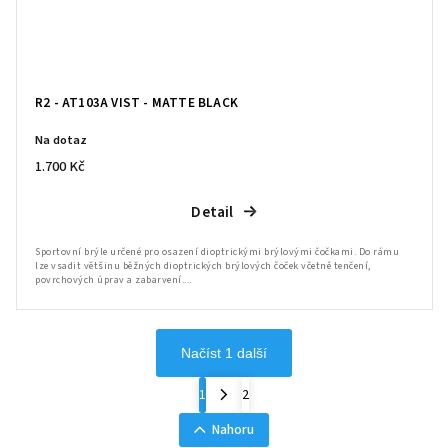
R2 - AT103A VIST - MATTE BLACK
Na dotaz
1.700 Kč
Detail
Sportovní brýle určené pro osazení dioptrickými brýlovými čočkami. Do rámu
lze vsadit většinu běžných dioptrických brýlových čoček včetně tenčení,
povrchových úprav a zabarvení....
Načíst 1 další
1
2
Nahoru