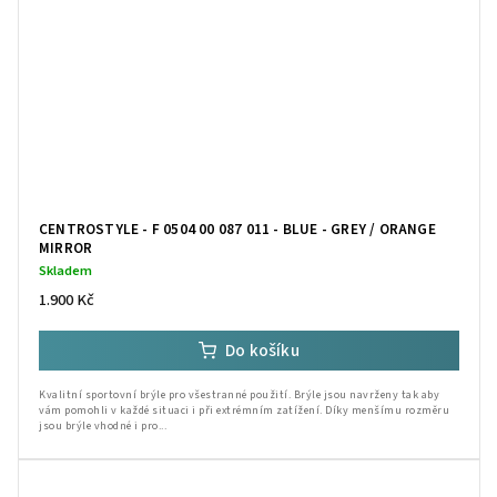
CENTROSTYLE - F 0504 00 087 011 - BLUE - GREY / ORANGE
MIRROR
Skladem
1.900 Kč
Do košíku
Kvalitní sportovní brýle pro všestranné použití. Brýle jsou navrženy tak aby
vám pomohli v každé situaci i při extrémním zatížení. Díky menšímu rozměru
jsou brýle vhodné i pro...