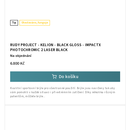
Tip
Otestováno, funguje
RUDY PROJECT - KELION - BLACK GLOSS - IMPACTX
PHOTOCHROMIC 2 LASER BLACK
Na objednání
6.800 Kč
Do košíku
Kvalitní sportovní brýle pro všestranné použití. Brýle jsou navrženy tak aby
vám pomohli v každé situaci i při extrémním zatížení. Díky několika různým
patentům, můžete brýle...