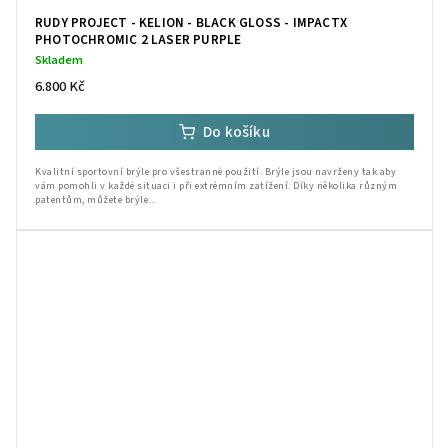
RUDY PROJECT - KELION - BLACK GLOSS - IMPACTX
PHOTOCHROMIC 2 LASER PURPLE
Skladem
6.800 Kč
Do košíku
Kvalitní sportovní brýle pro všestranné použití. Brýle jsou navrženy tak aby
vám pomohli v každé situaci i při extrémním zatížení. Díky několika různým
patentům, můžete brýle...