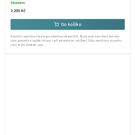
Skladem
3.200 Kč
Do košíku
Kvalitní sportovní brýle pro všestranné použití. Brýle jsou navrženy tak aby
vám pomohli v každé situaci i při extrémním zatížení. Díky menšímu rozměru
jsou brýle vhodné i pro...