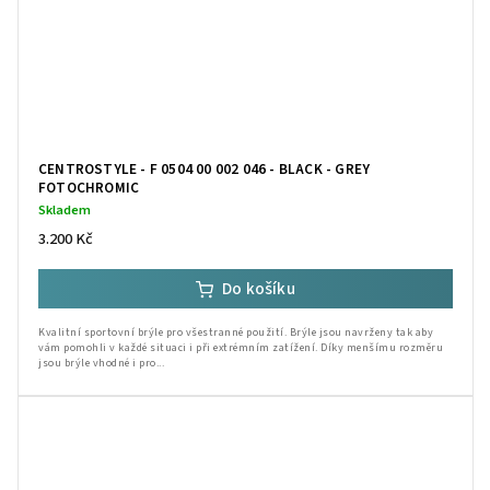
CENTROSTYLE - F 0504 00 002 046 - BLACK - GREY
FOTOCHROMIC
Skladem
3.200 Kč
Do košíku
Kvalitní sportovní brýle pro všestranné použití. Brýle jsou navrženy tak aby
vám pomohli v každé situaci i při extrémním zatížení. Díky menšímu rozměru
jsou brýle vhodné i pro...