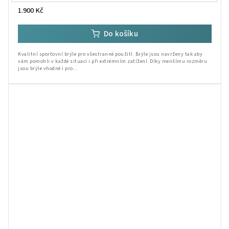
1.900 Kč
Do košíku
Kvalitní sportovní brýle pro všestranné použití. Brýle jsou navrženy tak aby
vám pomohli v každé situaci i při extrémním zatížení. Díky menšímu rozměru
jsou brýle vhodné i pro...