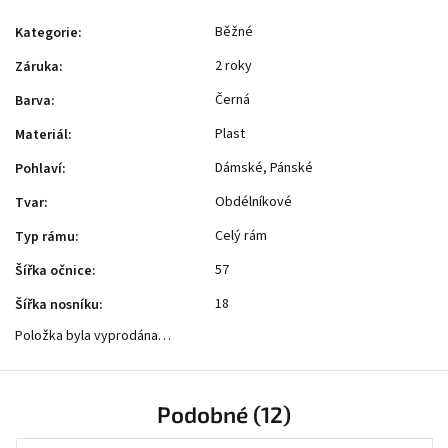
Běžné
Kategorie
:
2 roky
Záruka
:
Černá
Barva
:
Plast
Materiál
:
Dámské, Pánské
Pohlaví
:
Obdélníkové
Tvar
:
Celý rám
Typ rámu
:
57
Šířka očnice
:
18
Šířka nosníku
:
Položka byla vyprodána…
Podobné (12)