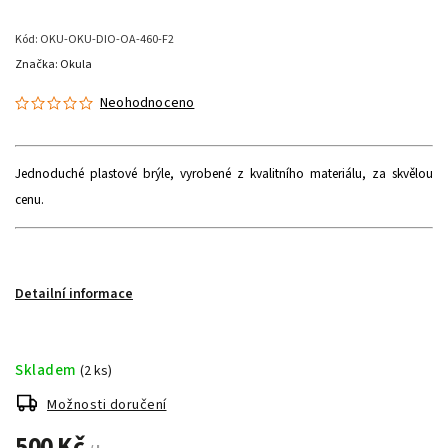
Kód:
OKU-OKU-DIO-OA-460-F2
Značka:
Okula
Neohodnoceno
Jednoduché plastové brýle, vyrobené z kvalitního materiálu, za skvělou
cenu.
Detailní informace
Skladem
(2 ks)
Možnosti doručení
500 Kč