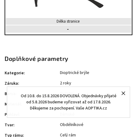
Délka stranice
-
Doplňkové parametry
Dioptrické brýle
Kategorie
:
2 roky
Záruka
:
Ostatní
Barva
:
Od 10.8. do 15.8.2026 DOVOLENÁ. Objednávky přijaté
od 5.8.2026 budeme vyřizovat až od 17.8.2026.
Plast
Materiál
:
Děkujeme za pochopení. Vaše AOPTIKA.cz
Dámské
Pohlaví
:
Obdélníkové
Tvar
:
Celý rám
Typ rámu
: