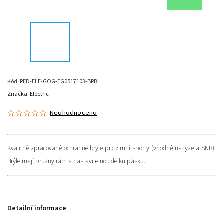
Kód:
RED-ELE-GOG-EG0517103-BRBL
Značka:
Electric
Neohodnoceno
Kvalitně zpracované ochranné brýle pro zimní sporty (vhodné na lyže a SNB).
Brýle mají pružný rám a nastavitelnou délku pásku.
Detailní informace