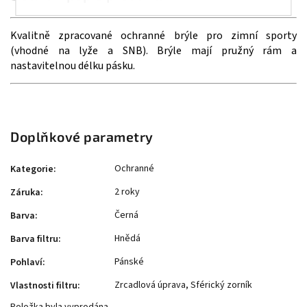
Kvalitně zpracované ochranné brýle pro zimní sporty
(vhodné na lyže a SNB). Brýle mají pružný rám a
nastavitelnou délku pásku.
Doplňkové parametry
Ochranné
Kategorie
:
2 roky
Záruka
:
Černá
Barva
:
Hnědá
Barva filtru
:
Pánské
Pohlaví
:
Zrcadlová úprava, Sférický zorník
Vlastnosti filtru
: