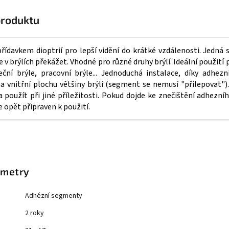
produktu
ídavkem dioptrií pro lepší vidění do krátké vzdálenosti. Jedná
e v brýlích překážet. Vhodné pro různé druhy brýlí. Ideální použit
eční brýle, pracovní brýle... Jednoduchá instalace, díky adhe
a vnitřní plochu většiny brýlí (segment se nemusí "přilepovat"
 a použít při jiné příležitosti. Pokud dojde ke znečištění adhezní
 opět připraven k použití.
ametry
Adhézní segmenty
2 roky