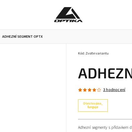
ADHEZNÍ SEGMENT OPTX
Kód:
Zvolte variantu
Pracovní brýle
Příslušenství k brýlím
Doplňky
ADHEZN
3 hodnocení
Otestováno,
funguje
Adhezní segmenty s přídavkem dio