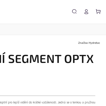
Značka:
Hydrotac
Servis brýlí
Brýlové čočky
Zvětšovací lupy
Í SEGMENT OPTX
ptrií pro lepší vidění do krátké vzdálenosti. Jedná se o tenkou a pružnou