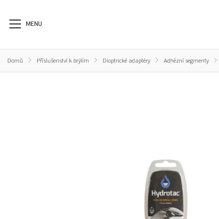
Domů
/
Příslušenství k brýlím
/
Dioptrické adaptéry
/
Adhézní segmenty
/
Dioptrické brýle
Sluneční brýle
Sportovní brýle