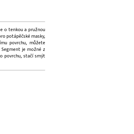
 se o tenkou a pružnou
í pro potápěčské masky,
znímu povrchu, můžete
). Segment je možné z
ho povrchu, stačí smýt