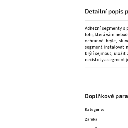
Detailní popis 
Adhezní segmenty s př
folii, která vám nebud
ochranné brýle, slun
segment instalovat n
brýlí sejmout, uložit
nečistoty a segment je
Doplňkové par
Kategorie
:
Záruka
: