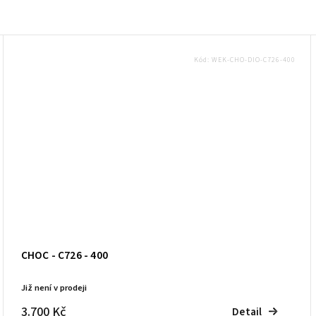
Kód:
WEK-CHO-DIO-C726-400
CHOC - C726 - 400
Již není v prodeji
3.700 Kč
Detail