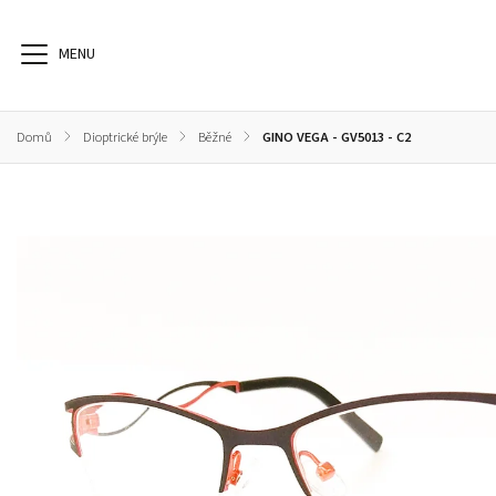
Domů
/
Dioptrické brýle
/
Běžné
/
GINO VEGA - GV5013 - C2
Dioptrické brýle
Sluneční brýle
Sportovní brýle