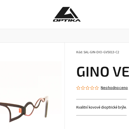
Kód:
SAL-GIN-DIO-GV5013-C2
Pracovní brýle
Příslušenství k brýlím
Doplňky
GINO VE
Neohodnoceno
Kvalitní kovové dioptrické brýle.