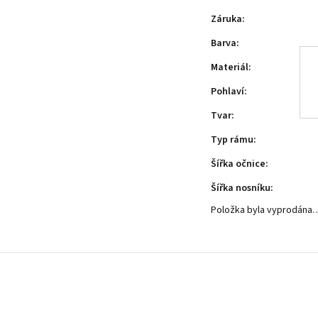
Záruka
:
Barva
:
Materiál
:
Pohlaví
:
Tvar
:
Typ rámu
:
Šířka očnice
:
Šířka nosníku
:
Položka byla vyprodána