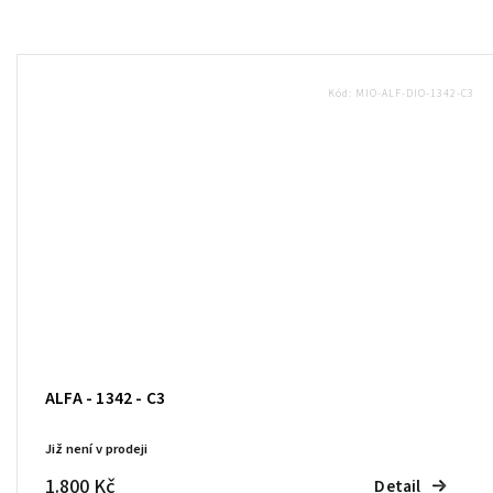
Kód:
MIO-ALF-DIO-1342-C3
ALFA - 1342 - C3
Již není v prodeji
1.800 Kč
Detail