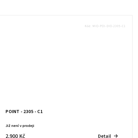
Kód:
MIO-POI-DIO-2305-C1
POINT - 2305 - C1
Již není v prodeji
2.900 Kč
Detail