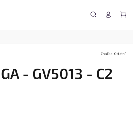
Značka:
Ostatní
Servis brýlí
Brýlové čočky
Zvětšovací lupy
GA - GV5013 - C2