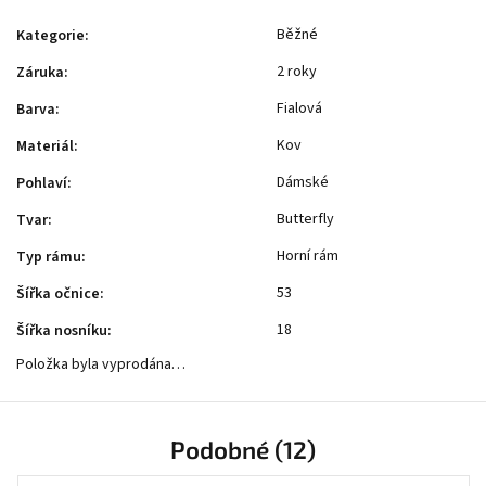
Běžné
Kategorie
:
2 roky
Záruka
:
Fialová
Barva
:
Kov
Materiál
:
Dámské
Pohlaví
:
Butterfly
Tvar
:
Horní rám
Typ rámu
:
53
Šířka očnice
:
18
Šířka nosníku
:
Položka byla vyprodána…
Podobné (12)