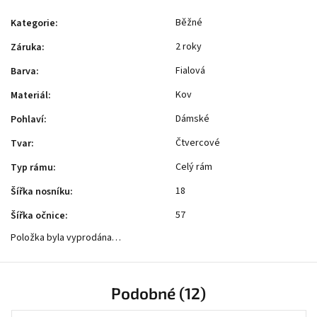
Běžné
Kategorie
:
2 roky
Záruka
:
Fialová
Barva
:
Kov
Materiál
:
Dámské
Pohlaví
:
Čtvercové
Tvar
:
Celý rám
Typ rámu
:
18
Šířka nosníku
:
57
Šířka očnice
:
Položka byla vyprodána…
Podobné (12)