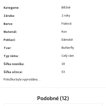
Běžné
Kategorie
:
2 roky
Záruka
:
Fialová
Barva
:
Kov
Materiál
:
Dámské
Pohlaví
:
Butterfly
Tvar
:
Celý rám
Typ rámu
:
18
Šířka nosníku
:
53
Šířka očnice
:
Položka byla vyprodána…
Podobné (12)