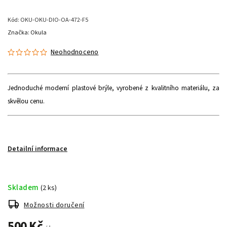
Kód:
OKU-OKU-DIO-OA-472-F5
Značka:
Okula
Neohodnoceno
Jednoduché moderní plastové brýle, vyrobené z kvalitního materiálu, za
skvělou cenu.
Detailní informace
Skladem
(2 ks)
Možnosti doručení
500 Kč