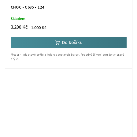
CHOC - C635 - 124
Skladem
3.200 Kč
1.000 Kč
Do košíku
Moderní plastové brýle z kolekce pestrých barev. Pro odvážlivce jsou to ty pravé
brýle.