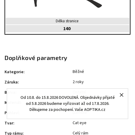
Délka stranice
140
Doplňkové parametry
Běžné
Kategorie
:
2 roky
Záruka
:
Ostatní
Barva
:
Od 10.8. do 15.8.2026 DOVOLENÁ. Objednávky přijaté
Plast
Materiál
:
od 5.8.2026 budeme vyřizovat až od 17.8.2026.
Děkujeme za pochopení. Vaše AOPTIKA.cz
Dámské
Pohlaví
:
Cat eye
Tvar
:
Celý rám
Typ rámu
: