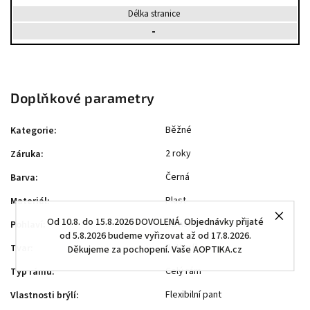
Délka stranice
-
Doplňkové parametry
Běžné
Kategorie
:
2 roky
Záruka
:
Černá
Barva
:
Plast
Materiál
:
Od 10.8. do 15.8.2026 DOVOLENÁ. Objednávky přijaté
Dámské
Pohlaví
:
od 5.8.2026 budeme vyřizovat až od 17.8.2026.
Butterfly
Tvar
:
Děkujeme za pochopení. Vaše AOPTIKA.cz
Celý rám
Typ rámu
:
Flexibilní pant
Vlastnosti brýlí
: