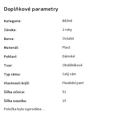
Doplňkové parametry
Běžné
Kategorie
:
2 roky
Záruka
:
Ostatní
Barva
:
Plast
Materiál
:
Dámské
Pohlaví
:
Obdélníkové
Tvar
:
Celý rám
Typ rámu
:
Flexibilní pant
Vlastnosti brýlí
:
52
Šířka očnice
:
15
Šířka nosníku
:
Položka byla vyprodána…