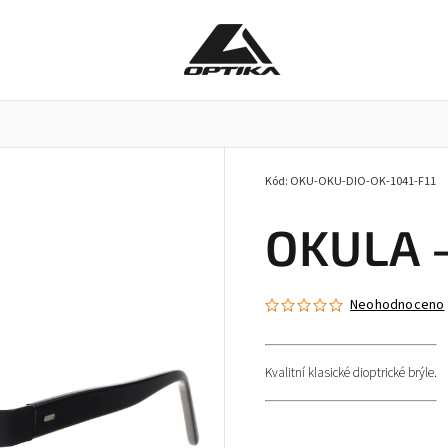
Kód:
OKU-OKU-DIO-OK-1041-F11
Pracovní brýle
Příslušenství k brýlím
Doplňky
OKULA -
Neohodnoceno
Kvalitní klasické dioptrické brýle.