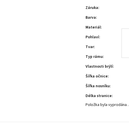
Záruka
:
Barva
:
Materiál
:
Pohlaví
:
Tvar
:
Typ rámu
:
Vlastnosti brýlí
:
Šířka očnice
:
Šířka nosníku
:
Délka stranice
:
Položka byla vyprodána