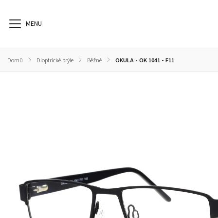
Domů
/
Dioptrické brýle
/
Běžné
/
OKULA - OK 1041 - F11
Dioptrické brýle
Sluneční brýle
Sportovní brýle