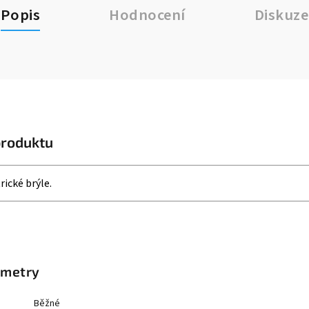
Popis
Hodnocení
Diskuze
produktu
rické brýle.
ametry
Běžné