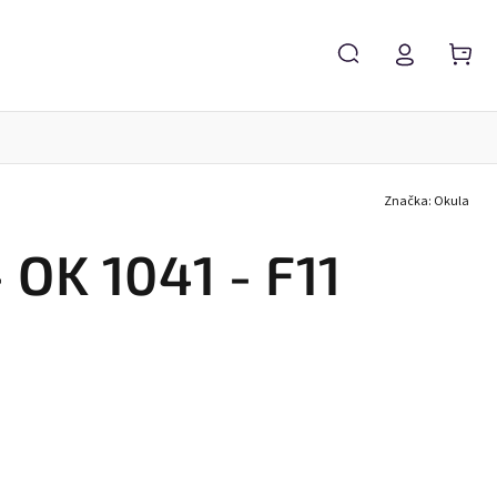
Značka:
Okula
Servis brýlí
Brýlové čočky
Zvětšovací lupy
 OK 1041 - F11