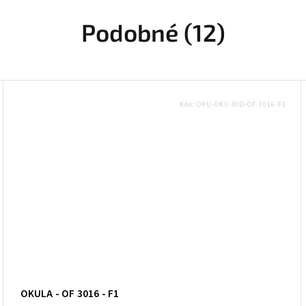
Podobné (12)
Kód:
OKU-OKU-DIO-OF-3016-F1
OKULA - OF 3016 - F1