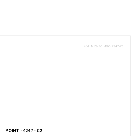
Kód:
MIO-POI-DIO-4247-C2
POINT - 4247 - C2