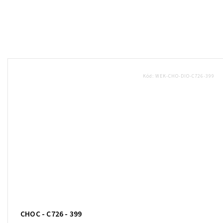
Kód:
WEK-CHO-DIO-C726-399
CHOC - C726 - 399