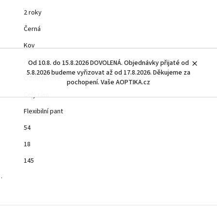
2 roky
Černá
Kov
Pánské
Od 10.8. do 15.8.2026 DOVOLENÁ. Objednávky přijaté od
5.8.2026 budeme vyřizovat až od 17.8.2026. Děkujeme za
Obdélníkové
pochopení. Vaše AOPTIKA.cz
Celý rám
Flexibilní pant
54
18
145
…