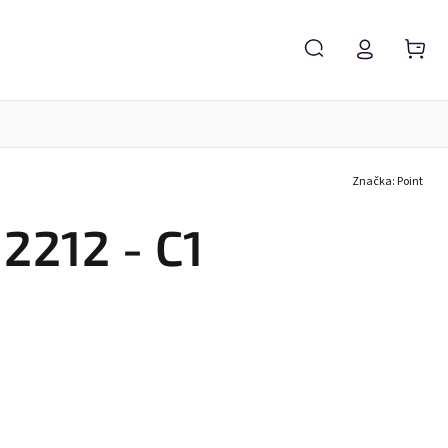
Značka:
Point
Servis brýlí
Brýlové čočky
Zvětšovací lupy
2212 - C1