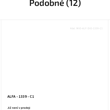
Podobné (12)
Kód:
MIO-ALF-DIO-1339-C1
ALFA - 1339 - C1
Již není v prodeji