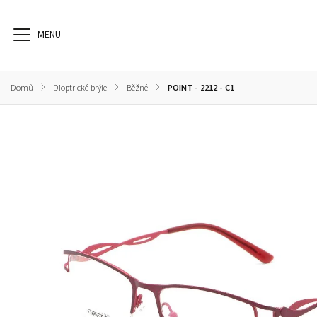
Domů
/
Dioptrické brýle
/
Běžné
/
POINT - 2212 - C1
Dioptrické brýle
Sluneční brýle
Sportovní brýle