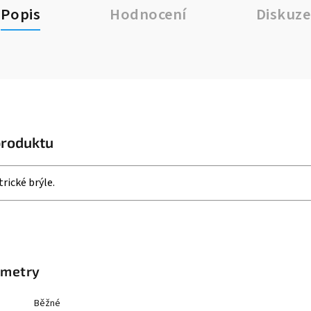
Popis
Hodnocení
Diskuze
produktu
trické brýle.
ametry
Běžné