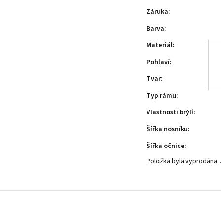
Záruka
:
Barva
:
Materiál
:
Pohlaví
:
Tvar
:
Typ rámu
:
Vlastnosti brýlí
:
Šířka nosníku
:
Šířka očnice
:
Položka byla vyprodána