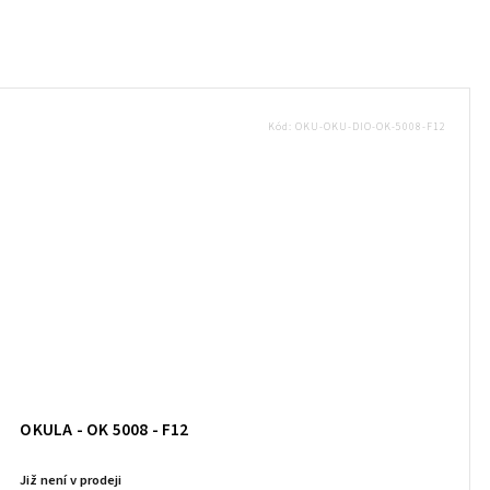
Kód:
OKU-OKU-DIO-OK-5008-F12
OKULA - OK 5008 - F12
Již není v prodeji