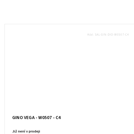
Kód:
SAL-GIN-DIO-W0507-C4
GINO VEGA - W0507 - C4
Již není v prodeji