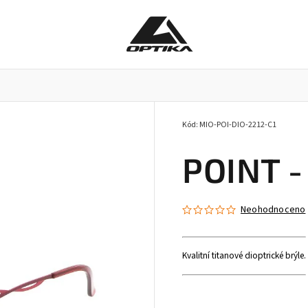
Kód:
MIO-POI-DIO-2212-C1
Pracovní brýle
Příslušenství k brýlím
Doplňky
POINT - 
Neohodnoceno
Kvalitní titanové dioptrické brýle.