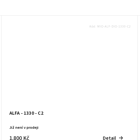
Kód:
MIO-ALF-DIO-1330-C2
ALFA - 1330 - C2
Již není v prodeji
1.800 Kč
Detail