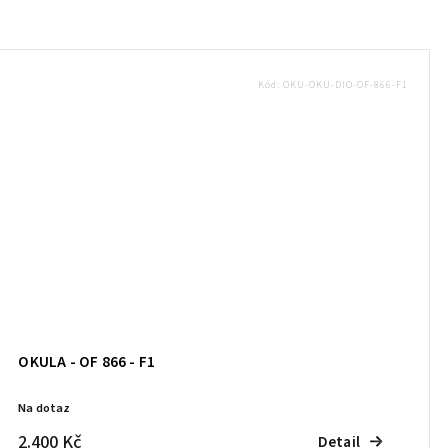
Kód:
OKU-OKU-DIO-OF-866-F1
OKULA - OF 866 - F1
Na dotaz
2.400 Kč
Detail