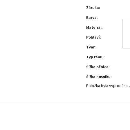
Záruka
:
Barva
:
Materiál
:
Pohlaví
:
Tvar
:
Typ rámu
:
Šířka očnice
:
Šířka nosníku
:
Položka byla vyprodána