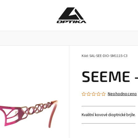
Kód:
SAL-SEE-DIO-SM1115-C3
Pracovní brýle
Příslušenství k brýlím
Doplňky
SEEME -
Neohodnoceno
Kvalitní kovové dioptrické brýle.