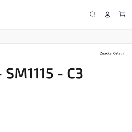
Značka:
Ostatní
Servis brýlí
Brýlové čočky
Zvětšovací lupy
 SM1115 - C3