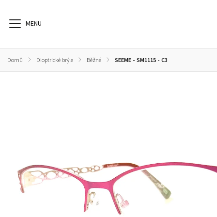
Domů
/
Dioptrické brýle
/
Běžné
/
SEEME - SM1115 - C3
Dioptrické brýle
Sluneční brýle
Sportovní brýle