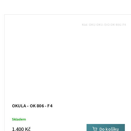
Kód:
OKU-OKU-DIO-OK-806-F4
OKULA - OK 806 - F4
Skladem
1.400 Kč
Do košíku