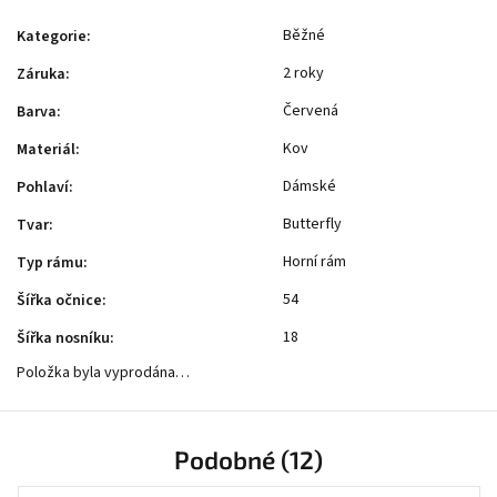
Běžné
Kategorie
:
2 roky
Záruka
:
Červená
Barva
:
Kov
Materiál
:
Dámské
Pohlaví
:
Butterfly
Tvar
:
Horní rám
Typ rámu
:
54
Šířka očnice
:
18
Šířka nosníku
:
Položka byla vyprodána…
Podobné (12)