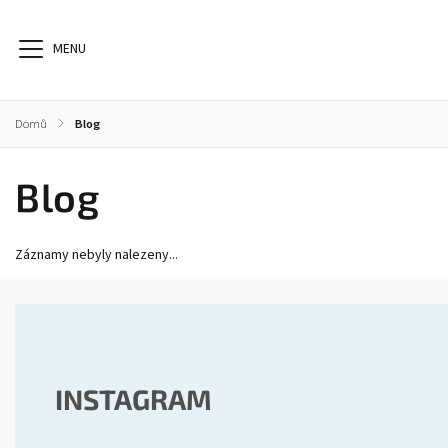
Domů
/
Blog
Blog
Dioptrické brýle
Sluneční brýle
Sportovní brýle
Záznamy nebyly nalezeny...
INSTAGRAM