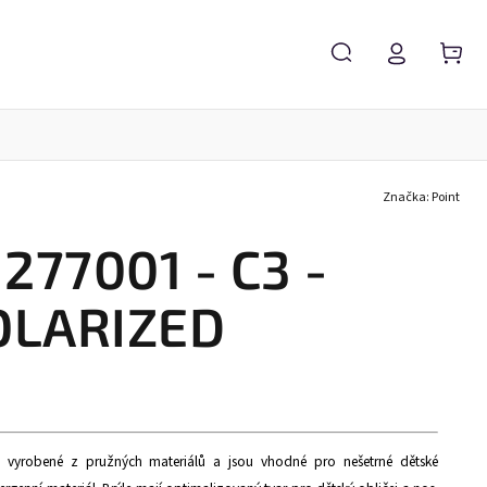
Značka:
Point
Servis brýlí
Brýlové čočky
Zvětšovací lupy
 277001 - C3 -
OLARIZED
sou vyrobené z pružných materiálů a jsou vhodné pro nešetrné dětské