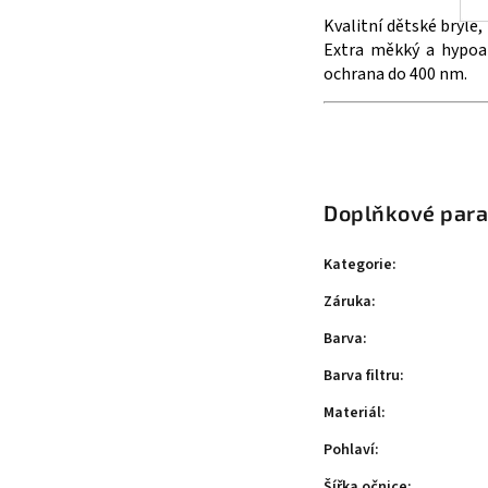
Kvalitní dětské brýle
Extra měkký a hypoal
ochrana do 400 nm.
Doplňkové par
Kategorie
:
Záruka
:
Barva
:
Barva filtru
:
Materiál
:
Pohlaví
:
Šířka očnice
: