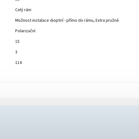
Celý rám
Možnost instalace dioptrií - přímo do rámu, Extra pružné
Polarizační
15
3
114