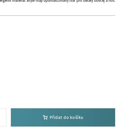
rgenní materiál. Brýle mají optimalizovaný tvar pro dětský obličej a nos.
Přidat do košíku