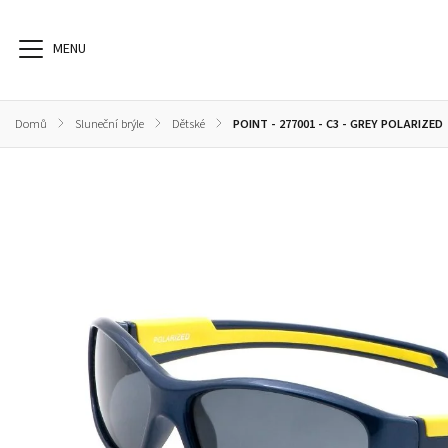
Domů
/
Sluneční brýle
/
Dětské
/
POINT - 277001 - C3 - GREY POLARIZED
Dioptrické brýle
Sluneční brýle
Sportovní brýle