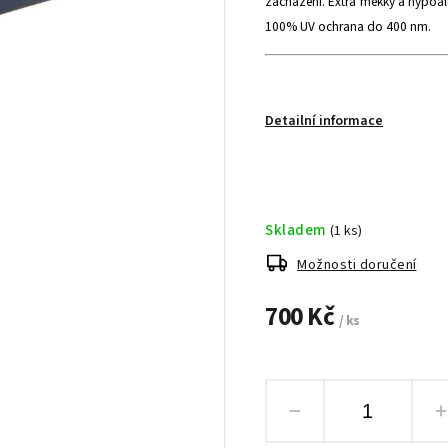
zacházení. Extra měkký a hypoale
100% UV ochrana do 400 nm.
Detailní informace
Skladem
(1 ks)
Možnosti doručení
700 Kč
/ ks