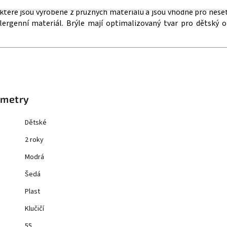
, které jsou vyrobené z pružných materiálů a jsou vhodné pro neše
ergenní materiál. Brýle mají optimalizovaný tvar pro dětský o
ametry
Dětské
2 roky
Modrá
Šedá
Plast
Klučičí
55