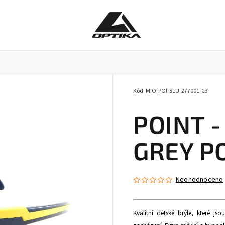
Kód:
MIO-POI-SLU-277001-C3
Pracovní brýle
Příslušenství k brýlím
Doplňky
POINT -
GREY P
Neohodnoceno
Kvalitní dětské brýle, které j