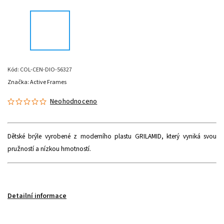
Kód:
COL-CEN-DIO-56327
Značka:
Active Frames
Neohodnoceno
Dětské brýle vyrobené z moderního plastu GRILAMID, který vyniká svou
pružností a nízkou hmotností.
Detailní informace