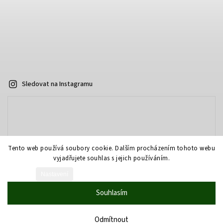
Sledovat na Instagramu
Tento web používá soubory cookie. Dalším procházením tohoto webu
vyjadřujete souhlas s jejich používáním.
Nastavení
Vytvořil Shoptet
Souhlasím
Copyright 2026
AOPTIKA.cz - eshop
. Všechna práva vyhrazena.
Grafický návrh vytvořil a nakódoval
Shoptak.cz
Odmítnout