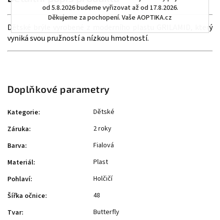
od 5.8.2026 budeme vyřizovat až od 17.8.2026.
Děkujeme za pochopení. Vaše AOPTIKA.cz
Dětské brýle vyrobené z moderního plastu GRILAMID, který
vyniká svou pružností a nízkou hmotností.
Doplňkové parametry
Dětské
Kategorie
:
2 roky
Záruka
:
Fialová
Barva
:
Plast
Materiál
:
Holčičí
Pohlaví
:
48
Šířka očnice
:
Butterfly
Tvar
: