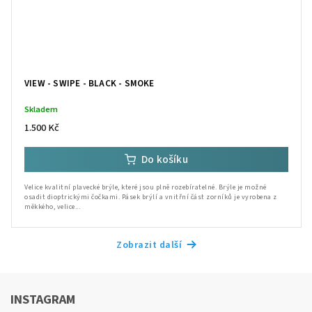
VIEW - SWIPE - BLACK - SMOKE
Skladem
1.500 Kč
Do košíku
Velice kvalitní plavecké brýle, které jsou plně rozebíratelné. Brýle je možné
osadit dioptrickými čočkami. Pásek brýlí a vnitřní část zorníků je vyrobena z
měkkého, velice...
Zobrazit další
INSTAGRAM