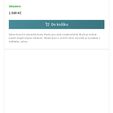
Skladem
1.500 Kč
Do košíku
Velice kvalitní plavecké brýle, které jsou plně rozebíratelné. Brýle je možné
osadit dioptrickými čočkami. Pásek brýlí a vnitřní část zorníků je vyrobena z
měkkého, velice...