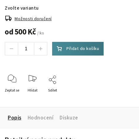
Zvolte variantu
Možnosti doručení
od
500 Kč
/ ks
Přidat do košíku
Zeptat se
Hlídat
Sdílet
Popis
Hodnocení
Diskuze