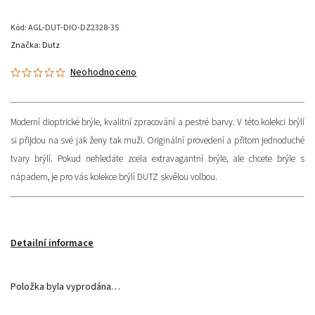
Kód:
AGL-DUT-DIO-DZ2328-35
Značka:
Dutz
Neohodnoceno
Moderní dioptrické brýle, kvalitní zpracování a pestré barvy. V této kolekci brýlí
si přijdou na své jak ženy tak muži. Originální provedení a přitom jednoduché
tvary brýlí. Pokud nehledáte zcela extravagantní brýle, ale chcete brýle s
nápadem, je pro vás kolekce brýlí DUTZ skvělou volbou.
Detailní informace
Položka byla vyprodána…