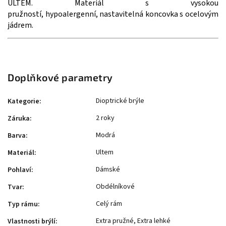
ULTEM.
Materiál s vysokou
pružností, hypoalergenní, nastavitelná koncovka s ocelovým
jádrem.
Doplňkové parametry
Dioptrické brýle
Kategorie
:
2 roky
Záruka
:
Modrá
Barva
:
Ultem
Materiál
:
Dámské
Pohlaví
:
Obdélníkové
Tvar
:
Celý rám
Typ rámu
:
Extra pružné, Extra lehké
Vlastnosti brýlí
: