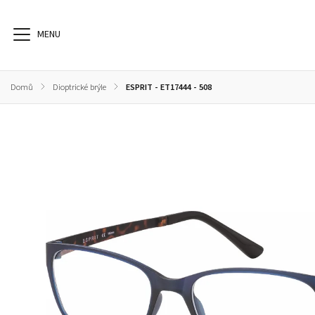
Domů
/
Dioptrické brýle
/
ESPRIT - ET17444 - 508
Dioptrické brýle
Sluneční brýle
Sportovní brýle