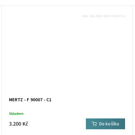
Kód:
SAL-MER-DIO-F90007-C1
MERTZ - F 90007 - C1
Skladem
3.200 Kč
Do košíku