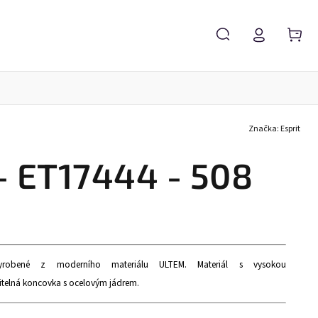
Značka:
Esprit
Servis brýlí
Brýlové čočky
Zvětšovací lupy
- ET17444 - 508
e vyrobené z moderního materiálu ULTEM.
Materiál s vysokou
vitelná koncovka s ocelovým jádrem.