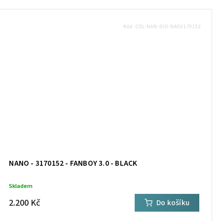
Kód:
COL-NAN-DIO-NAO3170152
NANO - 3170152 - FANBOY 3.0 - BLACK
Skladem
2.200 Kč
Do košíku