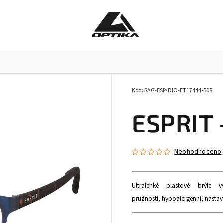
Kód:
SAG-ESP-DIO-ET17444-508
Pracovní brýle
Příslušenství k brýlím
Doplňky
ESPRIT 
Neohodnoceno
Ultralehké plastové brýl
pružností, hypoalergenní, nasta