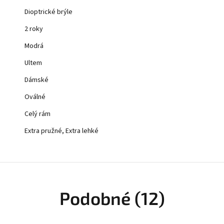
Dioptrické brýle
2 roky
Modrá
Ultem
Dámské
Oválné
Celý rám
Extra pružné, Extra lehké
Podobné (12)