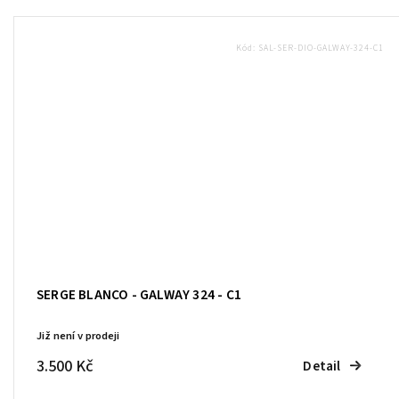
Kód:
SAL-SER-DIO-GALWAY-324-C1
SERGE BLANCO - GALWAY 324 - C1
Již není v prodeji
3.500 Kč
Detail