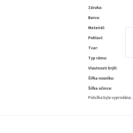
Záruka
:
Barva
:
Materiál
:
Pohlaví
:
Tvar
:
Typ rámu
:
Vlastnosti brýlí
:
Šířka nosníku
:
Šířka očnice
:
Položka byla vyprodána