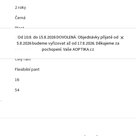
2 roky
Černá
Plast
Od 10.8. do 15.8.2026 DOVOLENÁ. Objednávky přijaté od
Dámské
5.8.2026 budeme vyřizovat až od 17.8.2026. Děkujeme za
Butterfly
pochopení. Vaše AOPTIKA.cz
Celý rám
Flexibilní pant
16
54
…