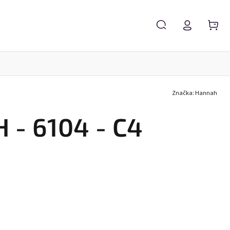
Značka:
Hannah
Servis brýlí
Brýlové čočky
Zvětšovací lupy
- 6104 - C4