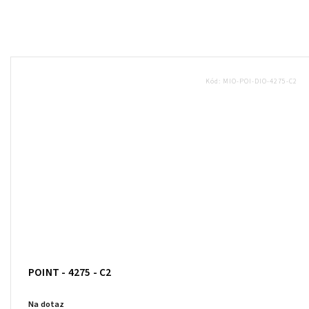
Kód:
MIO-POI-DIO-4275-C2
POINT - 4275 - C2
Na dotaz