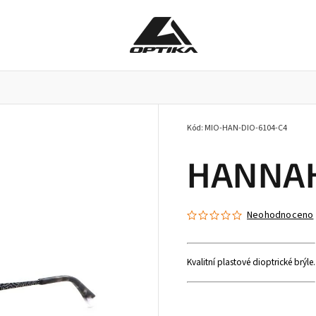
Kód:
MIO-HAN-DIO-6104-C4
Pracovní brýle
Příslušenství k brýlím
Doplňky
HANNAH 
Neohodnoceno
Kvalitní plastové dioptrické brýle.