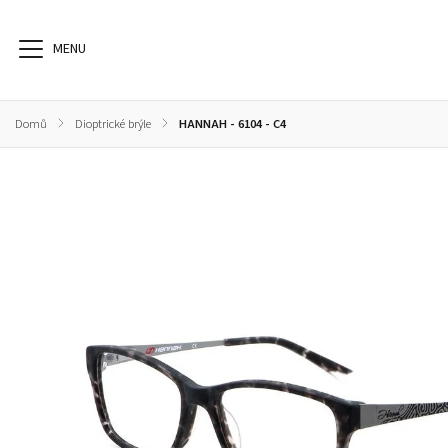
Domů
/
Dioptrické brýle
/
HANNAH - 6104 - C4
Dioptrické brýle
Sluneční brýle
Sportovní brýle