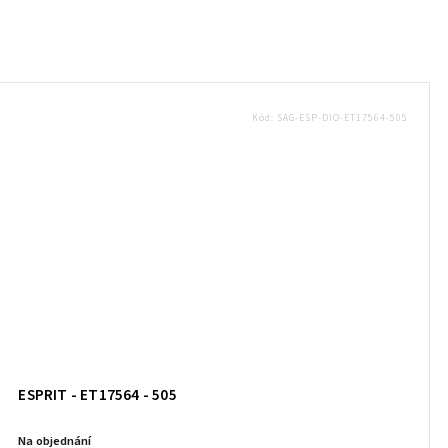
Kód:
SAG-ESP-DIO-ET17564-505
ESPRIT - ET17564 - 505
Na objednání