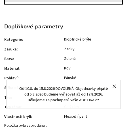
Doplňkové parametry
Dioptrické brýle
Kategorie
:
2 roky
Záruka
:
Zelená
Barva
:
Kov
Materiál
:
Pánské
Pohlaví
:
59
Šířka očnice
:
Od 10.8. do 15.8.2026 DOVOLENÁ. Objednávky přijaté
od 5.8.2026 budeme vyřizovat až od 17.8.2026.
Obdélníkové
Tvar
:
Děkujeme za pochopení. Vaše AOPTIKA.cz
Celý rám
Typ rámu
:
Flexibilní pant
Vlastnosti brýlí
:
Položka byla vyprodána…