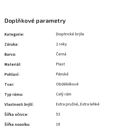
Doplňkové parametry
Dioptrické brýle
Kategorie
:
2 roky
Záruka
:
Černá
Barva
:
Plast
Materiál
:
Pánské
Pohlaví
:
Obdélníkové
Tvar
:
Celý rám
Typ rámu
:
Extra pružné, Extra lehké
Vlastnosti brýlí
:
53
Šířka očnice
:
18
Šířka nosníku
: