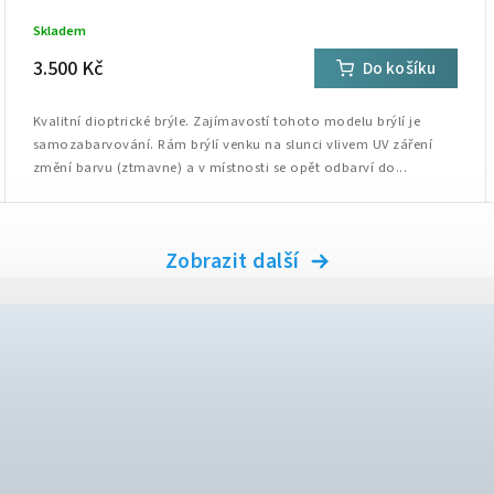
Skladem
3.500 Kč
Do košíku
Kvalitní dioptrické brýle. Zajímavostí tohoto modelu brýlí je
samozabarvování. Rám brýlí venku na slunci vlivem UV záření
změní barvu (ztmavne) a v místnosti se opět odbarví do...
Zobrazit další