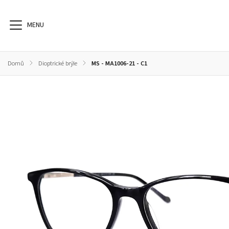
Domů
/
Dioptrické brýle
/
MS - MA1006-21 - C1
Dioptrické brýle
Sluneční brýle
Sportovní brýle