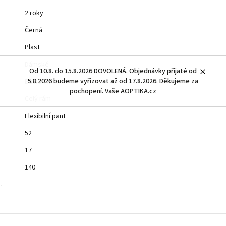
2 roky
Černá
Plast
Dámské
Od 10.8. do 15.8.2026 DOVOLENÁ. Objednávky přijaté od
5.8.2026 budeme vyřizovat až od 17.8.2026. Děkujeme za
Butterfly
pochopení. Vaše AOPTIKA.cz
Celý rám
Flexibilní pant
52
17
140
…