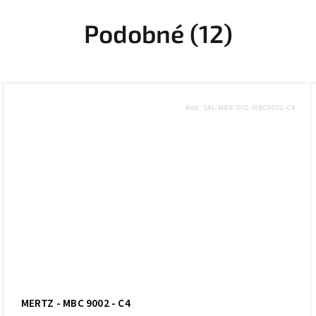
Podobné (12)
Kód:
SAL-MER-DIO-MBC9002-C4
MERTZ - MBC 9002 - C4