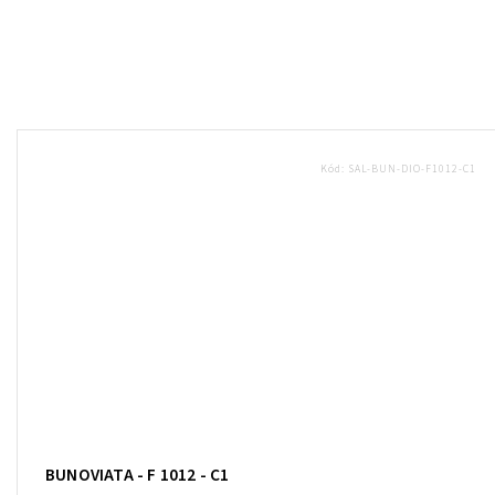
Kód:
SAL-BUN-DIO-F1012-C1
BUNOVIATA - F 1012 - C1