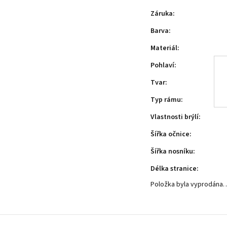
Záruka
:
Barva
:
Materiál
:
Pohlaví
:
Tvar
:
Typ rámu
:
Vlastnosti brýlí
:
Šířka očnice
:
Šířka nosníku
:
Délka stranice
:
Položka byla vyprodána