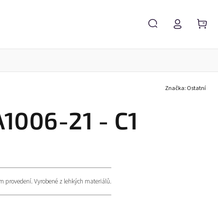
Značka:
Ostatní
Servis brýlí
Brýlové čočky
Zvětšovací lupy
1006-21 - C1
ím provedení. Vyrobené z lehkých materiálů.