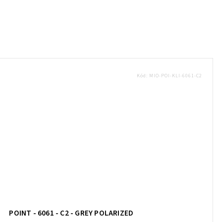
Kód:
MIO-POI-KLI-6061-C2
POINT - 6061 - C2 - GREY POLARIZED