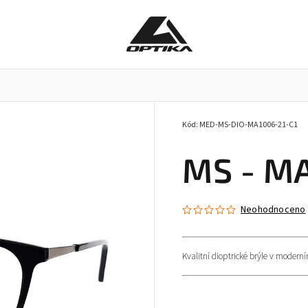
Kód:
MED-MS-DIO-MA1006-21-C1
Pracovní brýle
Příslušenství k brýlím
Doplňky
MS - MA
Neohodnoceno
Kvalitní dioptrické brýle v modern