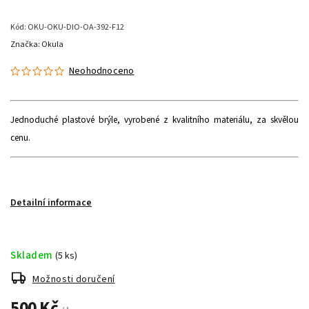
Kód:
OKU-OKU-DIO-OA-392-F12
Značka:
Okula
Neohodnoceno
Jednoduché plastové brýle, vyrobené z kvalitního materiálu, za skvělou
cenu.
Detailní informace
Skladem
(5 ks)
Možnosti doručení
500 Kč