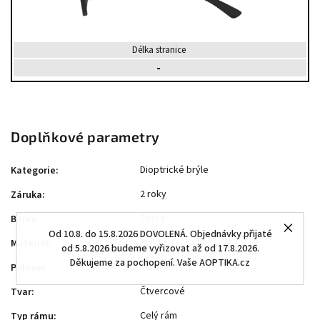
Délka stranice
-
Doplňkové parametry
Dioptrické brýle
Kategorie
:
2 roky
Záruka
:
Černá
Barva
:
Od 10.8. do 15.8.2026 DOVOLENÁ. Objednávky přijaté
Plast
Materiál
:
od 5.8.2026 budeme vyřizovat až od 17.8.2026.
Děkujeme za pochopení. Vaše AOPTIKA.cz
Pánské
Pohlaví
:
Čtvercové
Tvar
:
Celý rám
Typ rámu
: