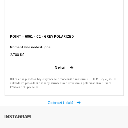
POINT - 6061 - C2 - GREY POLARIZED
Momentálně nedostupné
2.700 Kč
Detail
Ultralehké plastové brýle vyrobené z moderního materiálu ULTEM. Brýle jsou v
základním provedení osazeny slunečním předvěsem s polarizačním filtrem.
Předvěs drží pevně na...
Zobrazit další
INSTAGRAM