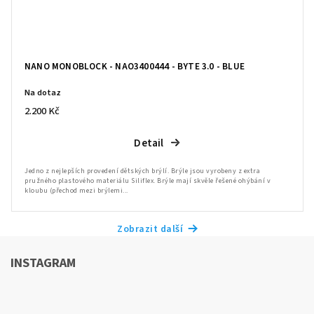
NANO MONOBLOCK - NAO3400444 - BYTE 3.0 - BLUE
Na dotaz
2.200 Kč
Detail
Jedno z nejlepších provedení dětských brýlí. Brýle jsou vyrobeny z extra
pružného plastového materiálu Siliflex. Brýle mají skvěle řešené ohýbání v
kloubu (přechod mezi brýlemi...
Zobrazit další
INSTAGRAM