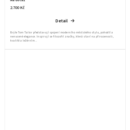
Na dotaz
2.700 Kč
Detail
Brýle Tom Tailor představují spojení moderního městského stylu, pohodlí a
nenucené elegance. Inspirují se filozofií značky, která staví na přirozenosti,
kvalitě a ležérním...