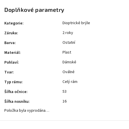
Doplňkové parametry
Dioptrické brýle
Kategorie
:
2 roky
Záruka
:
Ostatní
Barva
:
Plast
Materiál
:
Dámské
Pohlaví
:
Oválné
Tvar
:
Celý rám
Typ rámu
:
53
Šířka očnice
:
16
Šířka nosníku
:
Položka byla vyprodána…