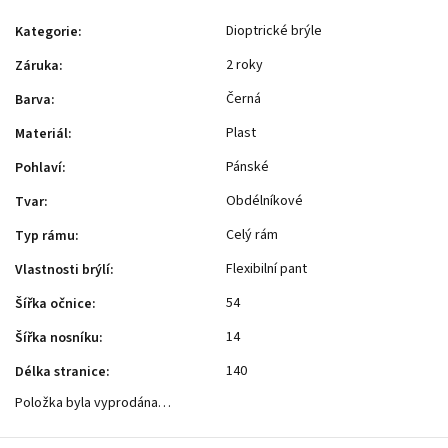
Dioptrické brýle
Kategorie
:
2 roky
Záruka
:
Černá
Barva
:
Plast
Materiál
:
Pánské
Pohlaví
:
Obdélníkové
Tvar
:
Celý rám
Typ rámu
:
Flexibilní pant
Vlastnosti brýlí
:
54
Šířka očnice
:
14
Šířka nosníku
:
140
Délka stranice
:
Položka byla vyprodána…