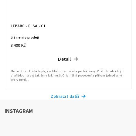
LEPARC - ELSA - C1
Již není v prodeji
3.400 Kč
Detail
Moderní dioptrické brýle, kvalitní zpracování a pestré barvy. V této kolekci brýlí
si přijdou na své jak ženy tak muži. Originální provedení a přitom jednoduché
tvary brýlí....
Zobrazit další
INSTAGRAM