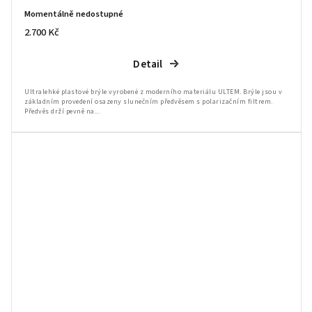
Momentálně nedostupné
2.700 Kč
Detail
Ultralehké plastové brýle vyrobené z moderního materiálu ULTEM. Brýle jsou v
základním provedení osazeny slunečním předvěsem s polarizačním filtrem.
Předvěs drží pevně na...