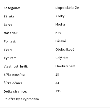
Dioptrické brýle
Kategorie
:
2 roky
Záruka
:
Modrá
Barva
:
Kov
Materiál
:
Pánské
Pohlaví
:
Obdélníkové
Tvar
:
Celý rám
Typ rámu
:
Flexibilní pant
Vlastnosti brýlí
:
18
Šířka nosníku
:
54
Šířka očnice
:
135
Délka stranice
:
Položka byla vyprodána…