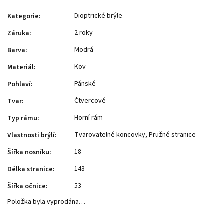
Dioptrické brýle
Kategorie
:
2 roky
Záruka
:
Modrá
Barva
:
Kov
Materiál
:
Pánské
Pohlaví
:
Čtvercové
Tvar
:
Horní rám
Typ rámu
:
Tvarovatelné koncovky, Pružné stranice
Vlastnosti brýlí
:
18
Šířka nosníku
:
143
Délka stranice
:
53
Šířka očnice
:
Položka byla vyprodána…