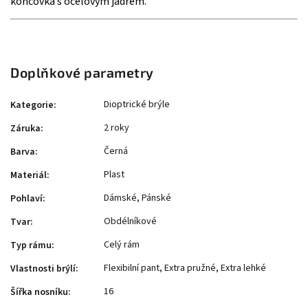
koncovka s ocelovým jádrem.
Doplňkové parametry
Dioptrické brýle
Kategorie
:
2 roky
Záruka
:
Černá
Barva
:
Plast
Materiál
:
Dámské, Pánské
Pohlaví
:
Obdélníkové
Tvar
:
Celý rám
Typ rámu
:
Flexibilní pant, Extra pružné, Extra lehké
Vlastnosti brýlí
:
16
Šířka nosníku
: