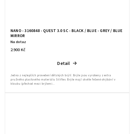
NANO - 3160848 - QUEST 3.0 SC - BLACK / BLUE - GREY / BLUE
MIRROR
Na dotaz
2.900 Kč
Detail
Jedno z nejlepších provedení dětských brýlí. Brýle jsou vyrobeny z extra
pružného plastového materiálu Siliflex. Brýle mají skvěle řešené ohýbání v
kloubu (přechod mezi brýlemi...