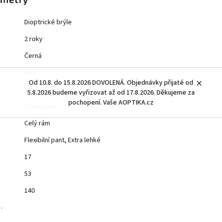
Dioptrické brýle
2 roky
Černá
Kov
Od 10.8. do 15.8.2026 DOVOLENÁ. Objednávky přijaté od
Pánské
5.8.2026 budeme vyřizovat až od 17.8.2026. Děkujeme za
pochopení. Vaše AOPTIKA.cz
Čtvercové
Celý rám
Flexibilní pant, Extra lehké
17
53
140
…