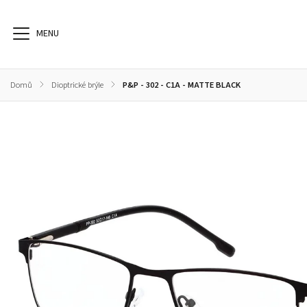
Domů
/
Dioptrické brýle
/
P&P - 302 - C1A - MATTE BLACK
Dioptrické brýle
Sluneční brýle
Sportovní brýle