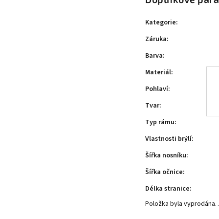
Kategorie
:
Záruka
:
Barva
:
Materiál
:
Pohlaví
:
Tvar
:
Typ rámu
:
Vlastnosti brýlí
:
Šířka nosníku
:
Šířka očnice
:
Délka stranice
:
Položka byla vyprodána