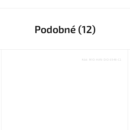
Podobné (12)
Kód:
MIO-HAN-DIO-6948-C1