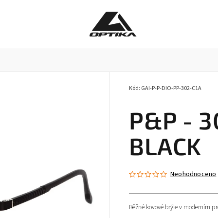
Kód:
GAI-P-P-DIO-PP-302-C1A
Pracovní brýle
Příslušenství k brýlím
Doplňky
P&P - 3
BLACK
Neohodnoceno
Běžné kovové brýle v moderním pr