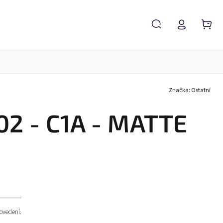
Značka:
Ostatní
Servis brýlí
Brýlové čočky
Zvětšovací lupy
02 - C1A - MATTE
ovedení.