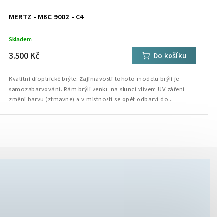
MERTZ - MBC 9002 - C4
Skladem
3.500 Kč
Do košíku
Kvalitní dioptrické brýle. Zajímavostí tohoto modelu brýlí je
samozabarvování. Rám brýlí venku na slunci vlivem UV záření
změní barvu (ztmavne) a v místnosti se opět odbarví do...