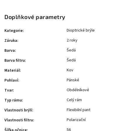
Doplňkové parametry
Dioptrické brýle
Kategorie
:
2 roky
Záruka
:
Šedá
Barva
:
Šedá
Barva filtru
:
Kov
Materiál
:
Pánské
Pohlaví
:
Obdélníkové
Tvar
:
Celý rám
Typ rámu
:
Flexibilní pant
Vlastnosti brýlí
:
Polarizační
Vlastnosti filtru
:
56
Šířka očnice
: