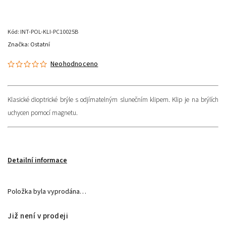
Kód:
INT-POL-KLI-PC10025B
Značka:
Ostatní
Neohodnoceno
Klasické dioptrické brýle s odjímatelným slunečním klipem. Klip je na brýlích
uchycen pomocí magnetu.
Detailní informace
Položka byla vyprodána…
Již není v prodeji