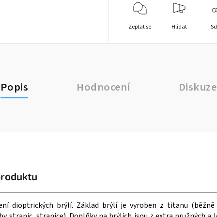
Zeptat se
Hlídat
Sd
Popis
Hodnocení
Diskuze
produktu
ení dioptrických brýlí. Základ brýlí je vyroben z titanu (běžně
by stranic, stranice). Doplňky na brýlích jsou z extra pružných a