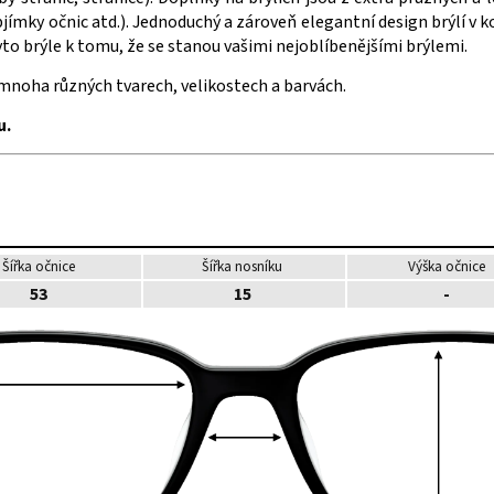
bjímky očnic atd.). Jednoduchý a zároveň elegantní design brýlí v 
yto brýle k tomu, že se stanou vašimi nejoblíbenějšími brýlemi.
 mnoha různých tvarech, velikostech a barvách.
u.
Šířka očnice
Šířka nosníku
Výška očnice
53
15
-