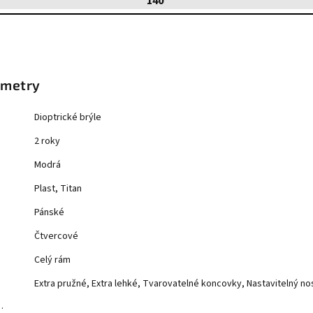
140
ametry
Dioptrické brýle
2 roky
Modrá
Plast, Titan
Pánské
Čtvercové
Celý rám
Extra pružné, Extra lehké, Tvarovatelné koncovky, Nastavitelný no
…