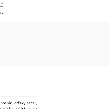
ílet
 nosník, držáky sedel,
 lehkých plastů (povrch