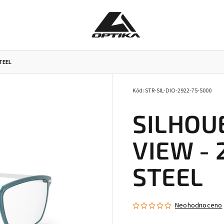
STEEL
Kód:
STR-SIL-DIO-2922-75-5000
Pracovní brýle
Příslušenství k brýlím
Doplňky
SILHOUE
VIEW - 
STEEL
Neohodnoceno