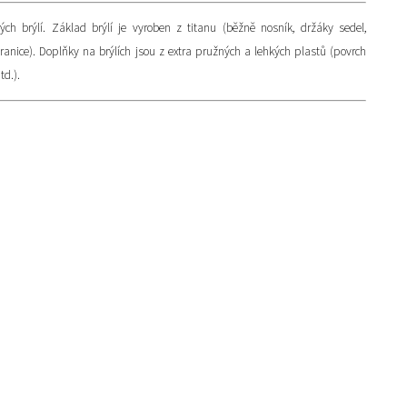
kých brýlí. Základ brýlí je vyroben z titanu (běžně nosník, držáky sedel,
stranice). Doplňky na brýlích jsou z extra pružných a lehkých plastů (povrch
td.).