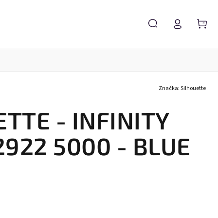
Značka:
Silhouette
Servis brýlí
Brýlové čočky
Zvětšovací lupy
TTE - INFINITY
2922 5000 - BLUE