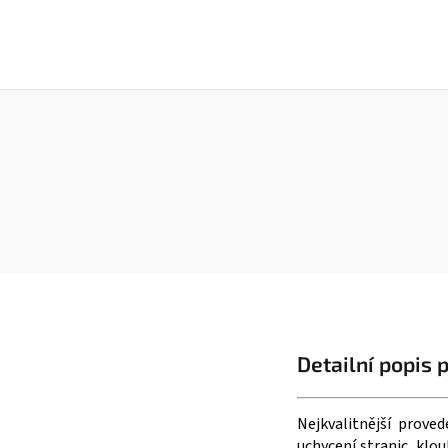
Detailní popis 
Nejkvalitnější proved
uchycení stranic, klou