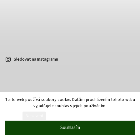
Sledovat na Instagramu
Tento web používá soubory cookie. Dalším procházením tohoto webu
vyjadřujete souhlas s jejich používáním.
Nastavení
Vytvořil Shoptet
Souhlasím
Copyright 2026
AOPTIKA.cz - eshop
. Všechna práva vyhrazena.