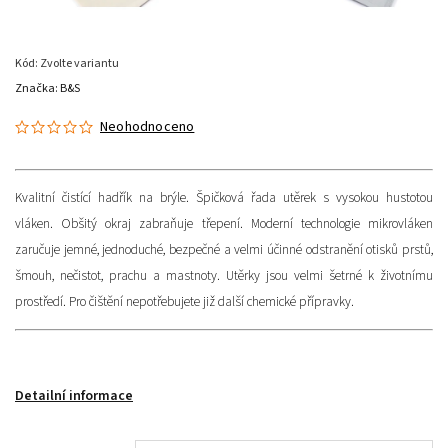
Kód:
Zvolte variantu
Značka:
B&S
Neohodnoceno
Kvalitní čistící hadřík na brýle. Š
pičková řada utěrek s vysokou hustotou
vláken.
Obšitý okraj zabraňuje třepení.
Moderní technologie mikrovláken
zaručuje jemné, jednoduché, bezpečné a velmi účinné odstranění otisků prstů,
šmouh, nečistot, prachu a mastnoty. Utěrky jsou velmi šetrné k životnímu
prostředí. Pro čištění nepotřebujete již další chemické přípravky.
Detailní informace