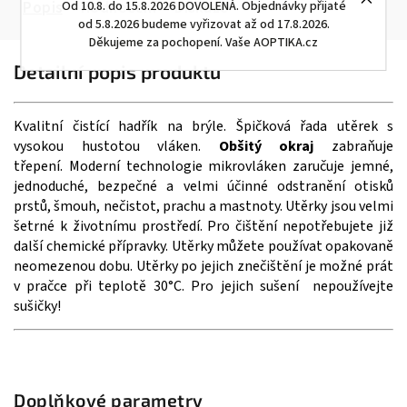
Popis
Od 10.8. do 15.8.2026 DOVOLENÁ. Objednávky přijaté
Hodnocení
Diskuze
od 5.8.2026 budeme vyřizovat až od 17.8.2026.
Děkujeme za pochopení. Vaše AOPTIKA.cz
Detailní popis produktu
Kvalitní čistící hadřík na brýle. Š
pičková řada utěrek s
vysokou hustotou vláken.
Obšitý okraj
zabraňuje
třepení.
Moderní technologie mikrovláken zaručuje jemné,
jednoduché, bezpečné a velmi účinné odstranění otisků
prstů, šmouh, nečistot, prachu a mastnoty. Utěrky jsou velmi
šetrné k životnímu prostředí. Pro čištění nepotřebujete již
další chemické přípravky. Utěrky můžete používat opakovaně
neomezenou dobu. Utěrky po jejich znečištění je možné prát
v pračce při teplotě 30°C. Pro jejich sušení nepoužívejte
sušičky!
Doplňkové parametry