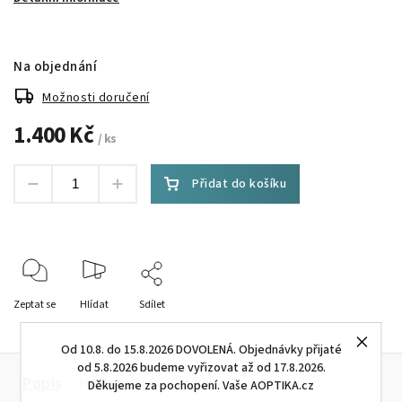
Na objednání
Možnosti doručení
1.400 Kč
/ ks
Přidat do košíku
Zeptat se
Hlídat
Sdílet
Od 10.8. do 15.8.2026 DOVOLENÁ. Objednávky přijaté
od 5.8.2026 budeme vyřizovat až od 17.8.2026.
Popis
Hodnocení
Diskuze
Děkujeme za pochopení. Vaše AOPTIKA.cz