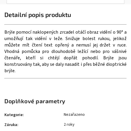
Detailní popis produktu
Brýle pomocí naklopených zrcadel otáčí obraz vidění o 90° a
umožňují tak vidění v leže. Snižuje bolest rukou, jelikož
můžete mít čtení text opřený a nemusí jej držet v ruce.
Vhodná pomůcka pro dlouhodobě ležící nebo pro vášnivé
čtenáře, kteří si chtějí dopřát pohodlí. Brýle jsou
konstruovány tak, aby se daly nasadit i přes běžné dioptrické
brýle.
Doplňkové parametry
Nezařazeno
Kategorie
:
2 roky
Záruka
: