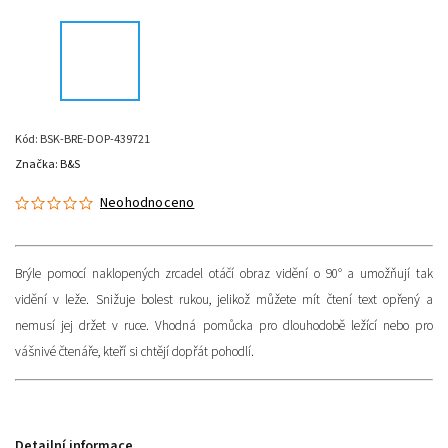
Kód:
BSK-BRE-DOP-439721
Značka:
B&S
Neohodnoceno
Brýle pomocí naklopených zrcadel otáčí obraz vidění o 90° a umožňují tak
vidění v leže. Snižuje bolest rukou, jelikož můžete mít čtení text opřený a
nemusí jej držet v ruce. Vhodná pomůcka pro dlouhodobě ležící nebo pro
vášnivé čtenáře, kteří si chtějí dopřát pohodlí.
Detailní informace