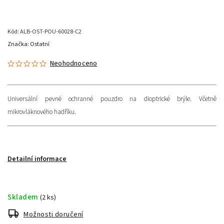
Kód:
ALB-OST-POU-60028-C2
Značka:
Ostatní
Neohodnoceno
Universální pevné ochranné pouzdro na dioptrické brýle. Včetně
mikrovláknového hadříku.
Detailní informace
Skladem
(2 ks)
Možnosti doručení