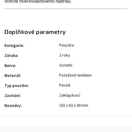
Včetně mikrovláknového hadříku.
Doplňkové parametry
Pouzdra
Kategorie
:
2 roky
Záruka
:
Ostatní
Barva
:
Potažené textilem
Materiál
:
Pevné
Typ pouzdra
:
Zaklapávací
Zavírání
:
161 x 62 x 40 mm
Rozměry
: