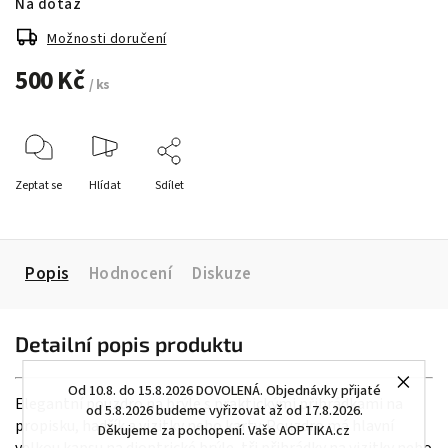
Na dotaz
Možnosti doručení
500 Kč
/ ks
Zeptat se
Hlídat
Sdílet
Popis
Hodnocení
Diskuze
Detailní popis produktu
Od 10.8. do 15.8.2026 DOVOLENÁ. Objednávky přijaté
Elegantní pouzdro na brýle s praktickými přihrádkami na
od 5.8.2026 budeme vyřizovat až od 17.8.2026.
propisku, hadřík a vizitky nebo karty. Pouzdro má hlavní
Děkujeme za pochopení. Vaše AOPTIKA.cz
velkou kapsu na dioptrické brýle, tři přihrádky na vizitky nebo