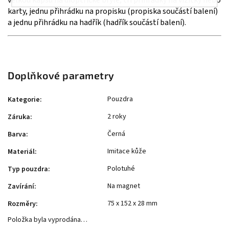
karty, jednu přihrádku na propisku (propiska součástí balení)
a jednu přihrádku na hadřík (hadřík součástí balení).
Doplňkové parametry
Pouzdra
Kategorie
:
2 roky
Záruka
:
Černá
Barva
:
Imitace kůže
Materiál
:
Polotuhé
Typ pouzdra
:
Na magnet
Zavírání
:
75 x 152 x 28 mm
Rozměry
:
Položka byla vyprodána…