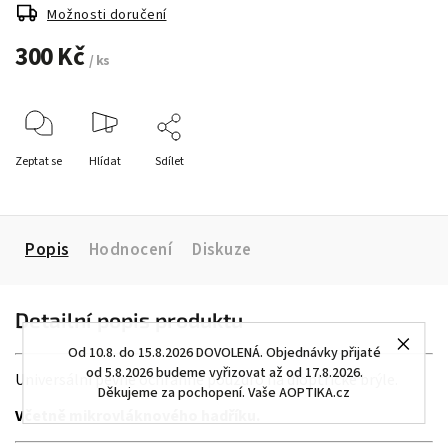
Možnosti doručení
300 Kč
/ ks
Zeptat se
Hlídat
Sdílet
Popis
Hodnocení
Diskuze
Detailní popis produktu
Od 10.8. do 15.8.2026 DOVOLENÁ. Objednávky přijaté
od 5.8.2026 budeme vyřizovat až od 17.8.2026.
Universální pevné ochranné pouzdro na dioptrické brýle.
Děkujeme za pochopení. Vaše AOPTIKA.cz
Včetně mikrovláknového hadříku.