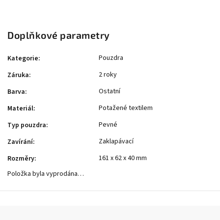
Doplňkové parametry
Pouzdra
Kategorie
:
2 roky
Záruka
:
Ostatní
Barva
:
Potažené textilem
Materiál
:
Pevné
Typ pouzdra
:
Zaklapávací
Zavírání
:
161 x 62 x 40 mm
Rozměry
:
Položka byla vyprodána…