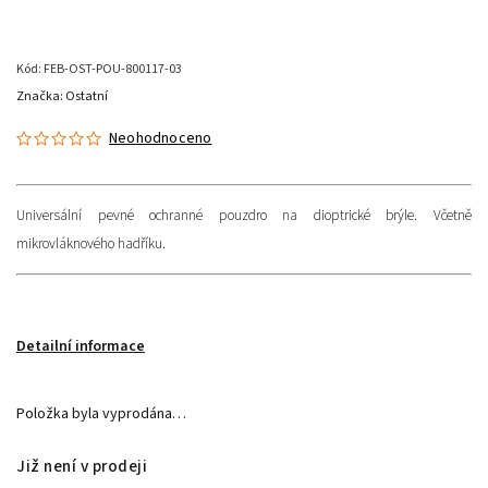
Kód:
FEB-OST-POU-800117-03
Značka:
Ostatní
Neohodnoceno
Universální pevné ochranné pouzdro na dioptrické brýle. Včetně
mikrovláknového hadříku.
Detailní informace
Položka byla vyprodána…
Již není v prodeji