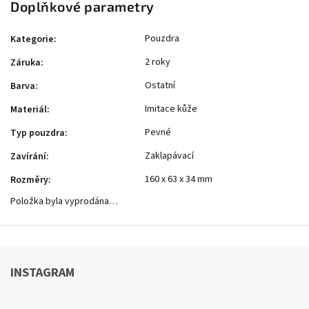
Doplňkové parametry
Pouzdra
Kategorie
:
2 roky
Záruka
:
Ostatní
Barva
:
Imitace kůže
Materiál
:
Pevné
Typ pouzdra
:
Zaklapávací
Zavírání
:
160 x 63 x 34 mm
Rozměry
:
Položka byla vyprodána…
INSTAGRAM