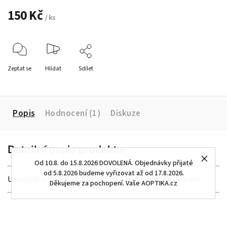
150 Kč
/ ks
Zeptat se
Hlídat
Sdílet
Popis
Hodnocení (1)
Diskuze
Detailní popis produktu
Od 10.8. do 15.8.2026 DOVOLENÁ. Objednávky přijaté
od 5.8.2026 budeme vyřizovat až od 17.8.2026.
Universální pevné ochranné pouzdro na dioptrické brýle.
Děkujeme za pochopení. Vaše AOPTIKA.cz