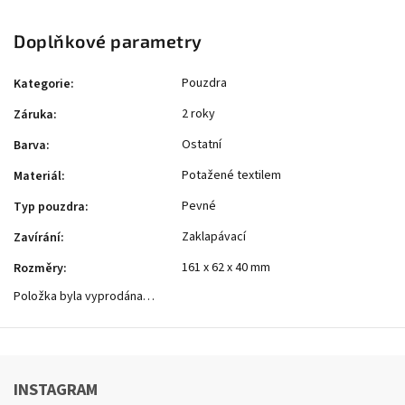
Doplňkové parametry
Pouzdra
Kategorie
:
2 roky
Záruka
:
Ostatní
Barva
:
Potažené textilem
Materiál
:
Pevné
Typ pouzdra
:
Zaklapávací
Zavírání
:
161 x 62 x 40 mm
Rozměry
:
Položka byla vyprodána…
INSTAGRAM