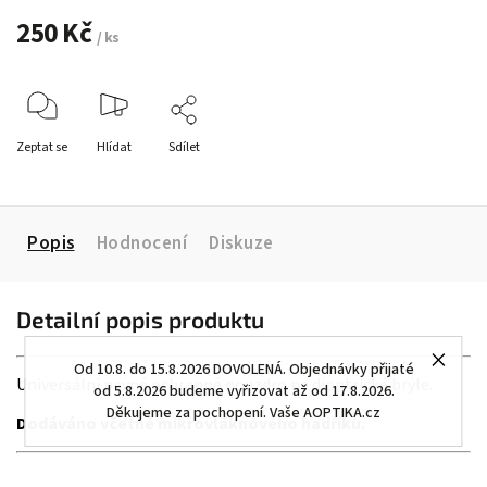
250 Kč
/ ks
Zeptat se
Hlídat
Sdílet
Popis
Hodnocení
Diskuze
Detailní popis produktu
Od 10.8. do 15.8.2026 DOVOLENÁ. Objednávky přijaté
Universální pevné ochranné pouzdro na dioptrické brýle.
od 5.8.2026 budeme vyřizovat až od 17.8.2026.
Děkujeme za pochopení. Vaše AOPTIKA.cz
Dodáváno včetně mikrovláknového hadříku.