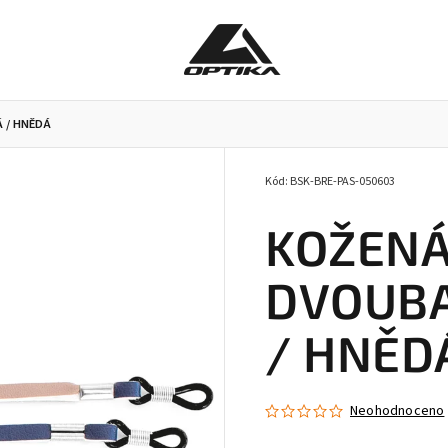
 / HNĚDÁ
Kód:
BSK-BRE-PAS-050603
Pracovní brýle
Příslušenství k brýlím
Doplňky
KOŽENÁ
DVOUBA
/ HNĚD
Neohodnoceno