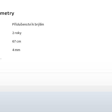
ametry
Příslušenství k brýlím
2 roky
67 cm
4 mm
…