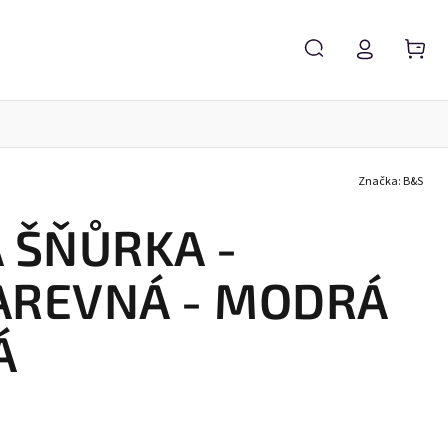
Značka:
B&S
Servis brýlí
Brýlové čočky
Zvětšovací lupy
 ŠŇŮRKA -
REVNÁ - MODRÁ
Á