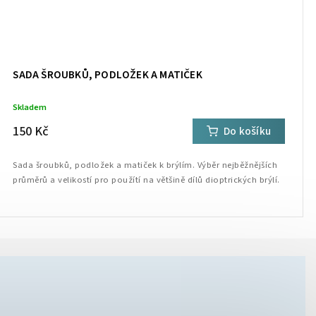
SADA ŠROUBKŮ, PODLOŽEK A MATIČEK
Skladem
150 Kč
Do košíku
Sada šroubků, podložek a matiček k brýlím. Výběr nejběžnějších
průměrů a velikostí pro použítí na většině dílů dioptrických brýlí.