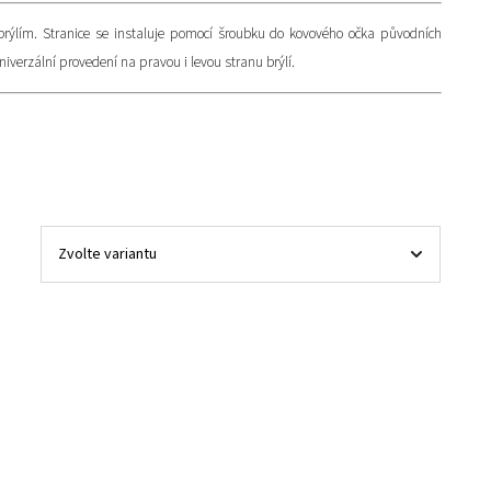
brýlím. Stranice se instaluje pomocí šroubku do kovového očka původních
Univerzální provedení na pravou i levou stranu brýlí.