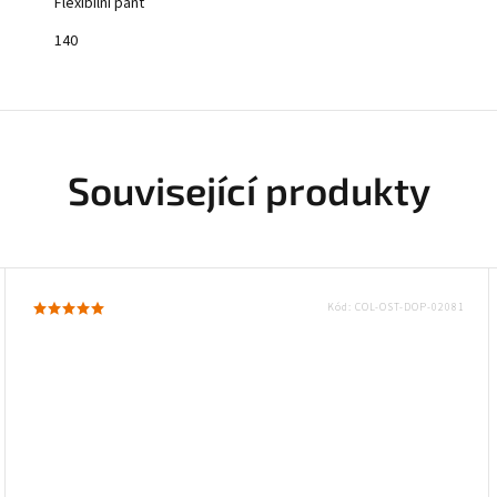
Flexibilní pant
140
Související produkty
Kód:
COL-OST-DOP-02081