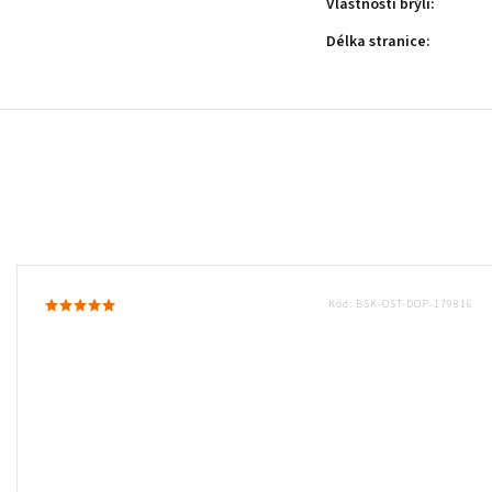
Vlastnosti brýlí
:
Délka stranice
:
Kód:
BSK-OST-DOP-179816