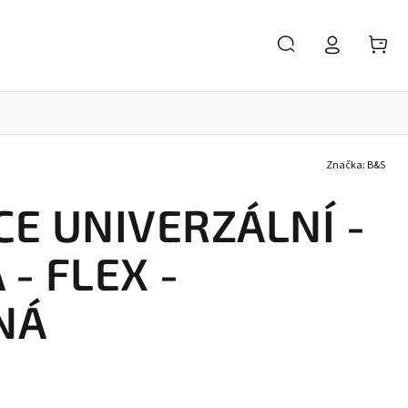
Značka:
B&S
Servis brýlí
Brýlové čočky
Zvětšovací lupy
CE UNIVERZÁLNÍ -
- FLEX -
NÁ