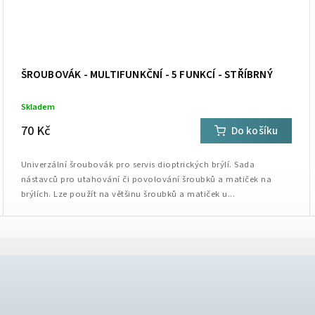
ŠROUBOVÁK - MULTIFUNKČNÍ - 5 FUNKCÍ - STŘÍBRNÝ
Skladem
70 Kč
Do košíku
Univerzální šroubovák pro servis dioptrických brýlí. Sada
nástavců pro utahování či povolování šroubků a matiček na
brýlích. Lze použít na většinu šroubků a matiček u...