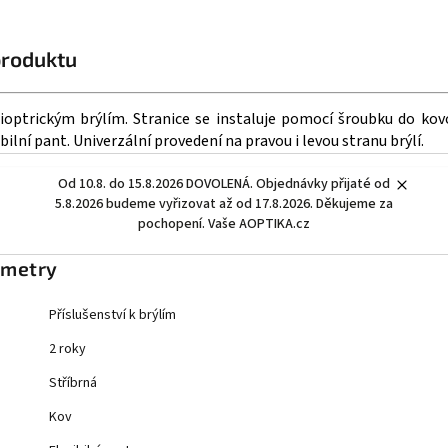
produktu
dioptrickým brýlím. Stranice se instaluje pomocí šroubku do ko
ibilní pant.
Univerzální provedení na pravou i levou stranu brýlí.
Od 10.8. do 15.8.2026 DOVOLENÁ. Objednávky přijaté od
5.8.2026 budeme vyřizovat až od 17.8.2026. Děkujeme za
pochopení. Vaše AOPTIKA.cz
ametry
Příslušenství k brýlím
2 roky
Stříbrná
Kov