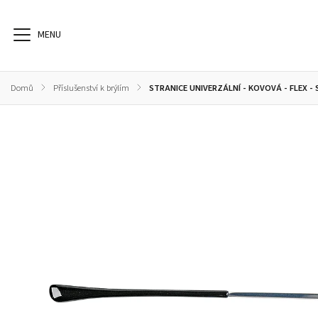
Domů
/
Příslušenství k brýlím
/
STRANICE UNIVERZÁLNÍ - KOVOVÁ - FLEX -
Dioptrické brýle
Sluneční brýle
Sportovní brýle