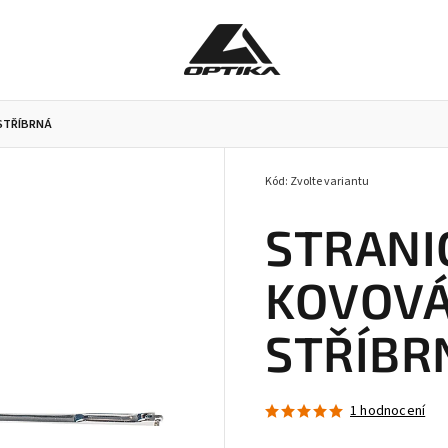
 STŘÍBRNÁ
Kód:
Zvolte variantu
Pracovní brýle
Příslušenství k brýlím
Doplňky
STRANI
KOVOVÁ 
STŘÍBR
1 hodnocení