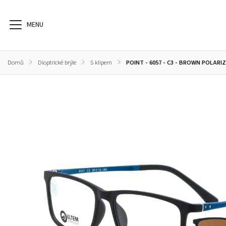
Domů
/
Dioptrické brýle
/
S klipem
/
POINT - 6057 - C3 - BROWN POLARI
Dioptrické brýle
Sluneční brýle
Sportovní brýle