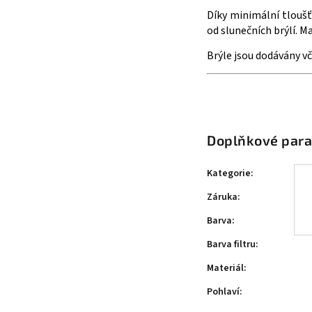
Díky minimální tloušť
od slunečních brýlí. 
Brýle jsou dodávány v
Doplňkové par
Kategorie
:
Záruka
:
Barva
:
Barva filtru
:
Materiál
:
Pohlaví
: