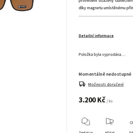
provedení osazeny slunečním 
díky magnetu umístěnému přímo
Detailní informace
Položka byla vyprodána…
Momentálně nedostupné
Možnosti doručení
3.200 Kč
/ ks
Zeptat se
Hlídat
Sd