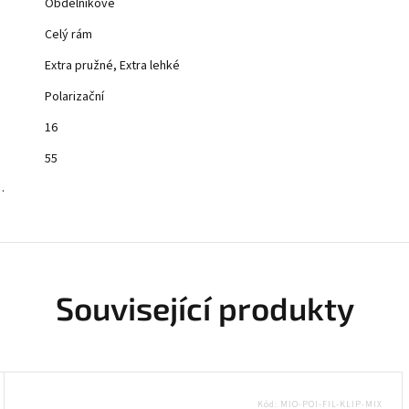
Obdélníkové
Celý rám
Extra pružné, Extra lehké
Polarizační
16
55
…
Související produkty
Kód:
MIO-POI-FIL-KLIP-MIX