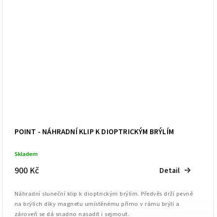
POINT - NÁHRADNÍ KLIP K DIOPTRICKÝM BRÝLÍM
Skladem
900 Kč
Detail
Náhradní sluneční klip k dioptrickým brýlím. Předvěs drží pevně
na brýlích díky magnetu umístěnému přímo v rámu brýlí a
zároveň se dá snadno nasadit i sejmout.