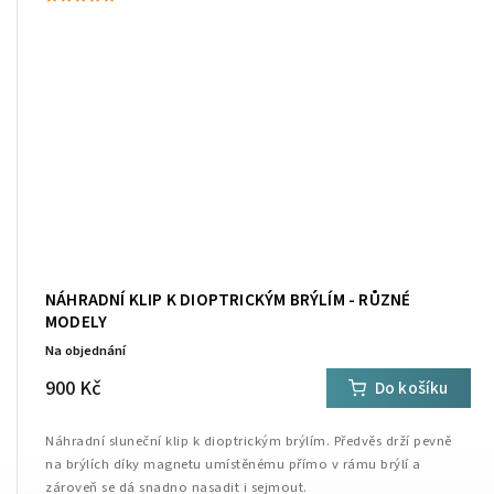
NÁHRADNÍ KLIP K DIOPTRICKÝM BRÝLÍM - RŮZNÉ
MODELY
Na objednání
900 Kč
Do košíku
Náhradní sluneční klip k dioptrickým brýlím. Předvěs drží pevně
na brýlích díky magnetu umístěnému přímo v rámu brýlí a
zároveň se dá snadno nasadit i sejmout.