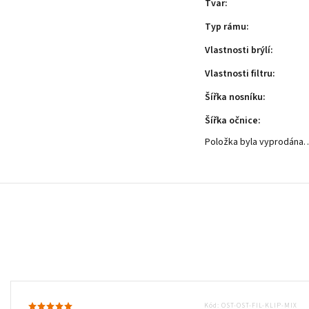
Tvar
:
Typ rámu
:
Vlastnosti brýlí
:
Vlastnosti filtru
:
Šířka nosníku
:
Šířka očnice
:
Položka byla vyprodána
Kód:
OST-OST-FIL-KLIP-MIX