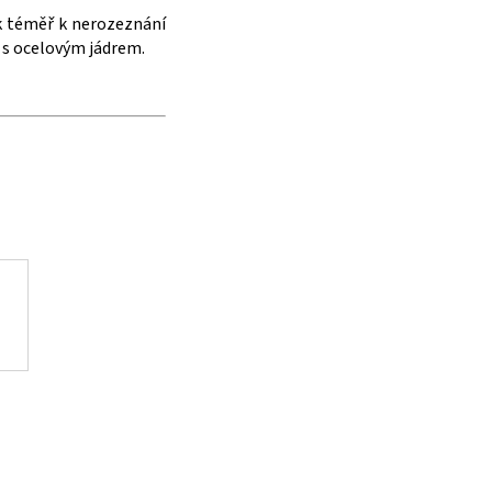
ak téměř k nerozeznání
a s ocelovým jádrem.