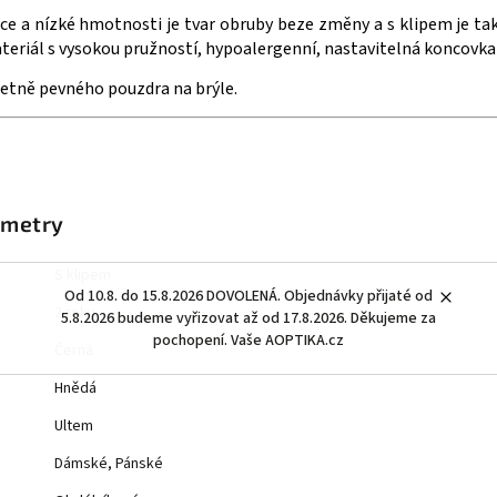
ce a nízké hmotnosti je tvar obruby beze změny a s klipem je t
Materiál s vysokou pružností, hypoalergenní, nastavitelná koncovk
četně pevného pouzdra na brýle.
ametry
S klipem
Od 10.8. do 15.8.2026 DOVOLENÁ. Objednávky přijaté od
2 roky
5.8.2026 budeme vyřizovat až od 17.8.2026. Děkujeme za
pochopení. Vaše AOPTIKA.cz
Černá
Hnědá
Ultem
Dámské, Pánské