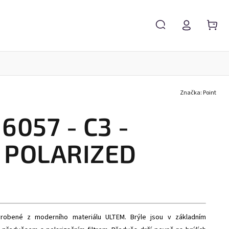
Značka:
Point
Servis brýlí
Brýlové čočky
Zvětšovací lupy
 6057 - C3 -
POLARIZED
vyrobené z moderního materiálu ULTEM. Brýle jsou v základním