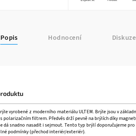
Popis
Hodnocení
Diskuze
produktu
brýle vyrobené z moderního materiálu ULTEM. Brýle jsou v základ
 polarizačním filtrem. Předvěs drží pevně na brýlích díky magn
se dá snadno nasadit i sejmout. Tento typ brýlí doporučujeme pro ř
lné podmínky (přechod interiér/exteriér).