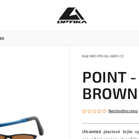
ZED
Kód:
MIO-POI-KLI-6057-C3
Pracovní brýle
Příslušenství k brýlím
Doplňky
POINT -
BROWN 
Neohodnoceno
Ultralehké plastové brýle 