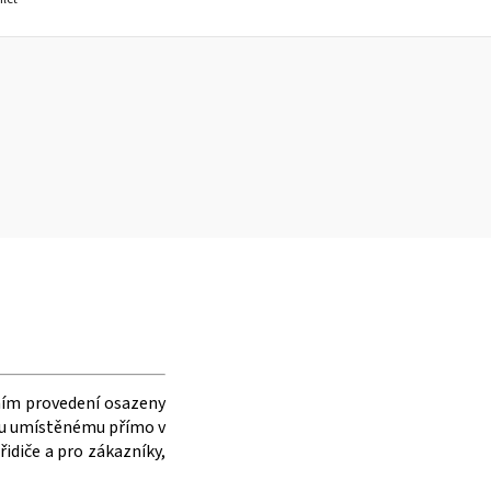
ním provedení osazeny
etu umístěnému přímo v
idiče a pro zákazníky,