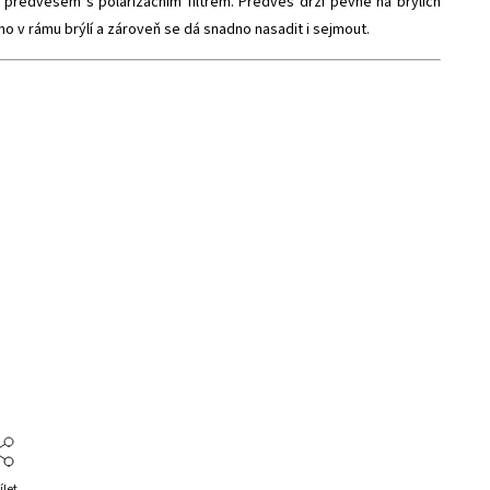
předvěsem s polarizačním filtrem. Předvěs drží pevně na brýlích
 v rámu brýlí a zároveň se dá snadno nasadit i sejmout.
ílet